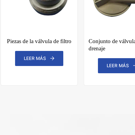
N
o
c
o
u
Piezas de la válvula de filtro
Conjunto de válvul
n
t
drenaje
r
y
LEER MÁS
s
e
LEER MÁS
l
e
Carga de archivos
c
t
Elegir archivo
e
d
Enviar formulario