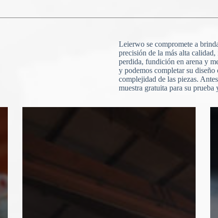
Leierwo se compromete a brindar
precisión de la más alta calidad,
perdida, fundición en arena y 
y podemos completar su diseño 
complejidad de las piezas. Ante
muestra gratuita para su prueba 
N
o
c
o
u
n
t
r
y
s
e
l
e
Carga de archivos
c