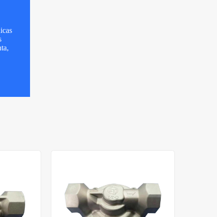
icas
s
ta,