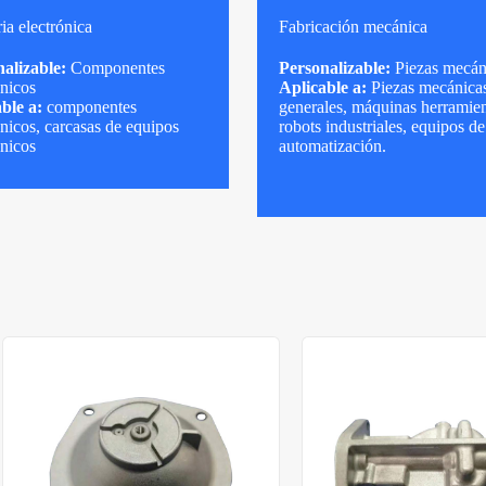
ria electrónica
Fabricación mecánica
alizable:
Componentes
Personalizable:
Piezas mecán
ónicos
Aplicable a:
Piezas mecánica
ble a:
componentes
generales, máquinas herramien
ónicos, carcasas de equipos
robots industriales, equipos de
ónicos
automatización.