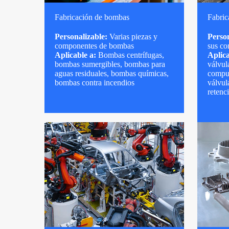
Fabricación de bombas
Fabric
Personalizable:
Varias piezas y
Person
componentes de bombas
sus c
Aplicable a:
Bombas centrífugas,
Aplica
bombas sumergibles, bombas para
válvul
aguas residuales, bombas químicas,
compue
bombas contra incendios
válvul
retenc