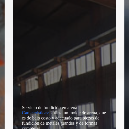
t
Elegir archivo
e
d
Enviar formulario
Servicio de fundición en arena
Características:
Utiliza un molde de arena, que
es de bajo costo y adecuado para piezas de
fundición de metales grandes y de formas
complejas.