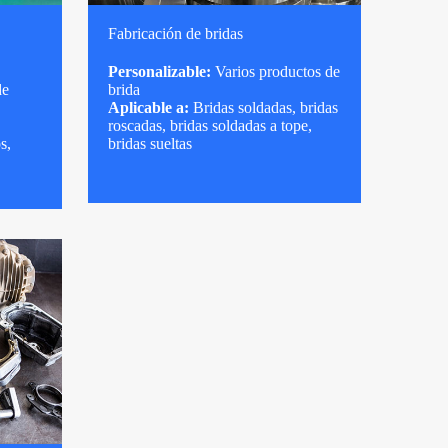
Fabricación de bridas
Personalizable:
Varios productos de
de
brida
Aplicable a:
Bridas soldadas, bridas
roscadas, bridas soldadas a tope,
s,
bridas sueltas