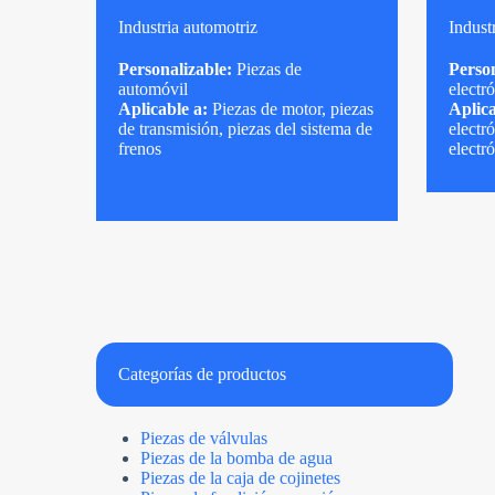
Industria automotriz
Indust
Personalizable:
Piezas de
Person
automóvil
electr
Aplicable a:
Piezas de motor, piezas
Aplica
de transmisión, piezas del sistema de
electr
frenos
electr
Categorías de productos
Piezas de válvulas
Piezas de la bomba de agua
Piezas de la caja de cojinetes