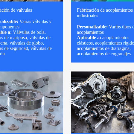
ación de válvulas
Fabricación de acoplamientos
industriales
alizable:
Varias válvulas y
omponentes
Personalizable:
Varios tipos 
ble a:
Válvulas de bola,
acoplamientos
as de mariposa, válvulas de
Aplicable a:
acoplamientos
rta, válvulas de globo,
elásticos, acoplamientos rígido
as de seguridad, válvulas de
acoplamientos de diafragma,
ión
acoplamientos de engranajes