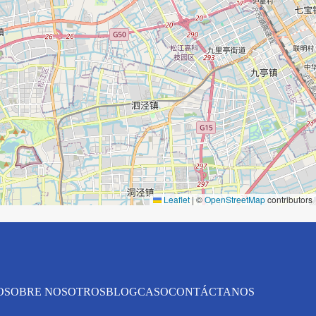
Leaflet
|
©
OpenStreetMap
contributors
O
SOBRE NOSOTROS
BLOG
CASO
CONTÁCTANOS