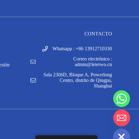
CONTACTO
Whatsapp : +86 13912710330
Correo electrónico :
admin@leierwo.cn
esión
Sala 2306D, Bloque A, Powerlong
y
Centro, distrito de Qingpu,
t
Shanghai
a
h
c
e
d
i
H