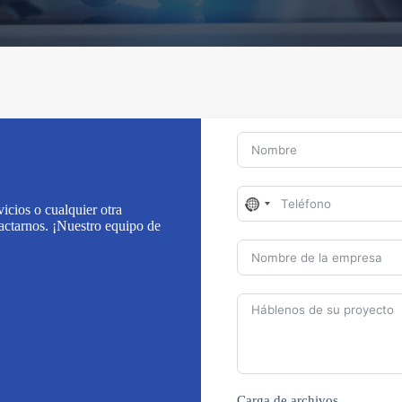
N
icios o cualquier otra
o
actarnos. ¡Nuestro equipo de
c
o
u
n
t
r
y
s
e
l
e
Carga de archivos