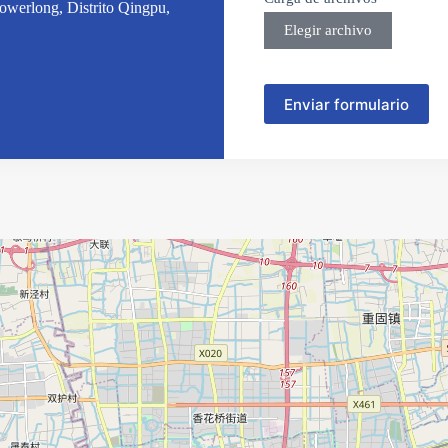
owerlong, Distrito Qingpu,
c
t
Elegir archivo
e
d
Enviar formulario