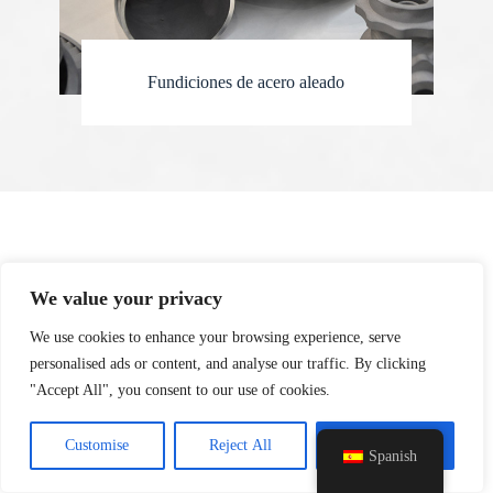
Fundiciones de acero aleado
y
t
a
h
We value your privacy
c
PREGUNTAS FRECUENTES
e
We use cookies to enhance your browsing experience, serve
d
personalised ads or content, and analyse our traffic. By clicking
i
"Accept All", you consent to our use of cookies.
H
P1. ¿Es usted una empresa comercial o un
fabricante?
Customise
Reject All
Accept All
Spanish