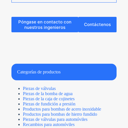
Póngase en contacto con
Contáctenos
nuestros ingenieros
N
o
c
o
Categorías de productos
u
n
t
r
Piezas de válvulas
y
Piezas de la bomba de agua
s
Carga de archivos
e
Piezas de la caja de cojinetes
Elegir archivo
l
Piezas de fundición a presión
e
Productos para bombas de acero inoxidable
c
Productos para bombas de hierro fundido
t
Enviar formulario
e
Piezas de válvulas para automóviles
d
Recambios para automóviles