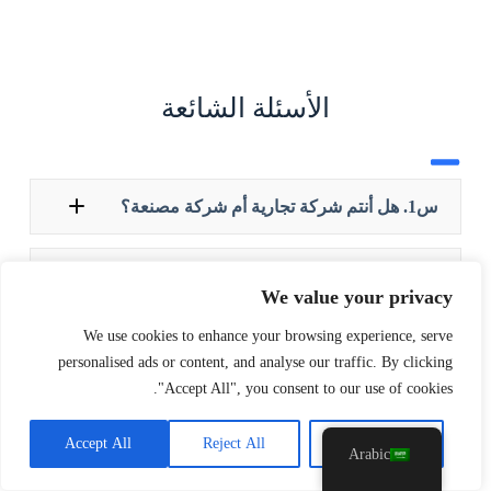
الأسئلة الشائعة
س1. هل أنتم شركة تجارية أم شركة مصنعة؟
y
t
a
س2. هل يمكنك تقديم عرض أسعار بناءً على
h
We value your privacy
رسومات ثلاثية الأبعاد؟
c
e
We use cookies to enhance your browsing experience, serve
d
personalised ads or content, and analyse our traffic. By clicking
س3. كيف تتعاملون مع طلبات عروض الأسعار
i
(RFQs)؟
"Accept All", you consent to our use of cookies.
H
Accept All
Reject All
Customise
Arabic
س4. ما هي مدة التسليم النموذجية لديكم؟