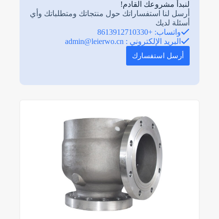
لنبدأ مشروعك القادم!
أرسل لنا استفساراتك حول منتجاتك ومتطلباتك وأي
أسئلة لديك
واتساب: +8613912710330
البريد الإلكتروني :
admin@leierwo.cn
أرسل استفسارك
N
o
c
o
u
n
t
r
y
s
e
l