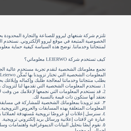
تلتزم شركة شنغهاي ليروو للصناعة والتجارة المحدودة بح
الخصوصية المتبعة في موقع ليروو الإلكتروني. نستخدم ا
لمنتجاتنا وخدماتنا. توضح هذه السياسة كيفية حماية م
كيف تستخدم شركة LEIERWO معلوماتي؟
بطلب منتجاتنا وخدماتنا لمعالجة طلبك وإكماله وإبلاغك بح
1. نستخدم المعلومات الشخصية التي تقدمها لنا لتزويدك بمعلومات محدثة حول منتجات وخدمات Leierwo.
نعتقد أنها ستكون ذات قيمة بالنسبة لك.
المعلومات المتعلقة بهذه المسابقات والعروض الترويجية.
٤. سنرسل إعلانات أو عروضًا ترويجية مُستهدفة لعملائنا
عبارة عن لافتات إعلانية ورسائل بريد إلكتروني ترويجية.
٥. نقوم أيضًا بتحليل البيانات الديموغرافية واهتمامات و
إجمالي أو مجهول.