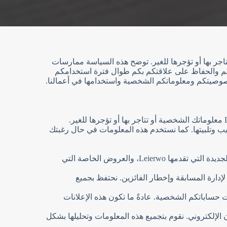
اجر بها أو تؤجرها للغير. توضح هذه السياسة ممارسات
تكم والحفاظ على علاقتكم بكم طوال فترة استخدامكم
صوصيتكم ومعلوماتكم الشخصية واستخدامها في أعمالنا.
نجمع معلوماتك الشخصية لنقدم تجربة مستخدم عالية الجودة، ولمساعدة Leierwo على فهم عملائنا بشكل أفضل. لا تبيع Leierwo معلوماتك الشخصية أو تتاجر بها أو تؤجرها للغير.
ة التي تختار تزويدنا بها تُمكّن Leierwo من معالجة طلبك للحصول على تجربة مجانية من مركز Leierwo للتدريب وتلبيتها. كما نستخدم هذه المعلومات في حال رغبتك
2. قد نستخدم المعلومات التي نجمعها لإعلامك من وقت لآخر بالتغييرات المهمة في وظائف موقع الويب، والخدمات والمنتجات الجديدة التي تقدمها Leierwo، والعروض الخاصة التي
اية Leierwo أو شركائها، نستخدم هذه المعلومات لإدارة المسابقة وإخطار الفائزين. نحتفظ بجميع
 حساباتكم الشخصية. عادةً ما تكون هذه الإعلانات
ان الإلكتروني. نقوم بتجميع هذه المعلومات وتحليلها بشكل