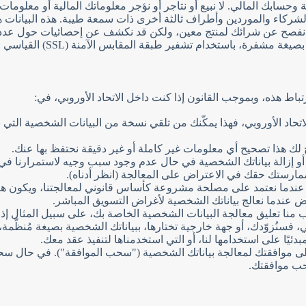
سابك المالي. لا نبيع أو نتاجر أو نؤجر معلوماتك المالية أو معلومات 
والشركاء والموردين وأطراف ثالثة أخرى ذات سمعة طيبة. هذه البيانات
صح عن شرائك لمنتج معين، ولكن قد نكشف عن إحصائيات حول عدد العملا
باستخدام تشفير طبقة المقابس الآمنة (SSL) القياسي في هذا المجال.
ط هذه، وبموجب القانون إذا كنت داخل الاتحاد الأوروبي، في:
لاتحاد الأوروبي، فهذا يمكّنك من تلقي نسخة من البيانات الشخصية التي 
 لك هذا تصحيح أي معلومات غير كاملة أو غير دقيقة نحتفظ بها عنك.
 إزالة بياناتك الشخصية في حال عدم وجود سبب وجيه لاستمرارنا في معا
مارستك حقك في الاعتراض على المعالجة (انظر أدناه).
ق عندما نعتمد على مصلحة مشروعة كأساس قانوني لمعالجتنا، ويكون 
ض عندما نعالج بياناتك الشخصية لأغراض التسويق المباشر.
 منا تعليق معالجة البيانات الشخصية الخاصة بك، على سبيل المثال إذا 
ي، فسنُزوّدك، أو جهة خارجية تختارها، ببياناتك الشخصية بصيغة مُنظّمة، ش
ئيًا على استخدامها لنا، أو التي استخدمناها لتنفيذ عقد معك.
نا على موافقتك لمعالجة بياناتك الشخصية ("سحب الموافقة"). في حال س
حب موافقتك.