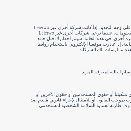
عند تقديم معلوماتك الشخصية على موقع Leierwo، فإنك تشارك هذه المعلومات مع Leierwo فقط ما لم يتم إخبارك بخلاف ذلك على وجه التحديد. إذا كانت شركة أخرى غير Leierwo
تجمع أو تحتفظ ببياناتك الشخصية من موقعنا الإلكتروني، فسيتم إخطارك قبل جمعها أو نقلها. يمكنك دائمًا اختيار عدم مشاركة المعلومات. عندما ترعى شركات أخرى غير Leierwo
تعلق بهذه العروض الترويجية مع الراعي. مرة أخرى، في هذه الحالة، سيتم إخطارك قبل جمع
لية. إذا غادرت موقعنا الإلكتروني باستخدام روابط
 هذه ممارسات تلك الشركات.
م التالية لمعرفة المزيد.
 حقوق ملكيتنا أو حقوق المستخدمين أو حقوق الآخرين أو
د بشكل معقول أن الكشف مطلوب بموجب القانون أو للامتثال لإجراء قانوني مُقدم ضد
ل ظروف طارئة لحماية السلامة الشخصية لمستخدمي