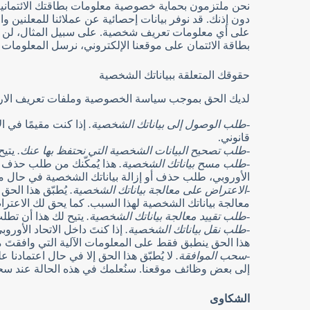
نحن ملتزمون بحماية خصوصية معلومات بطاقتك الائتمانية وح
دون إذنك. قد نوفر بيانات إحصائية عن عملائنا للمعلنين 
على أي معلومات تعريف شخصية. على سبيل المثال، لن نف
بطاقة الائتمان على موقعنا الإلكتروني، نرسل المعلومات بصيغة مشفرة، 
حقوقك المتعلقة ببياناتك الشخصية
لديك الحق بموجب سياسة الخصوصية وملفات تعريف الارتبا
-طلب الوصول إلى بياناتك الشخصية.
إذا كنت مقيمًا في ا
قانوني.
-طلب تصحيح البيانات الشخصية التي نحتفظ بها عنك.
يتيح
-طلب مسح بياناتك الشخصية.
هذا يُمكّنك من طلب حذف أو
الأوروبي، طلب حذف أو إزالة بياناتك الشخصية في حال م
-الاعتراض على معالجة بياناتك الشخصية.
يُطبّق هذا الح
معالجة بياناتك الشخصية لهذا السبب. كما يحق لك الاعترا
-طلب تقييد معالجة بياناتك الشخصية.
يتيح لك هذا أن تطلب
-طلب نقل بياناتك الشخصية.
إذا كنتَ داخل الاتحاد الأوروب
هذا الحق ينطبق فقط على المعلومات الآلية التي وافقتَ مبد
-سحب الموافقة.
لا يُطبّق هذا الحق إلا في حال اعتماد
إلى بعض وظائف موقعنا. سنُعلمك في هذه الحالة عند س
الشكاوى