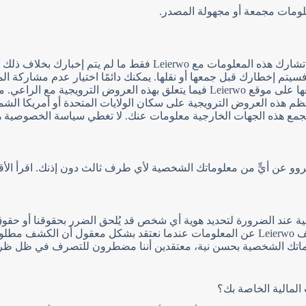
العروض الترويجية، فقد تتم مشاركة البيانات التي تم جمعها على موقع Leierwo فيما ي
عظم هذه العروض الترويجية على سكان الولايات المتحدة أو أمريكا الشما
د تجمع هذه الجهات الخارجية معلومات عنك. لا تغطي سياسة الخصوصية
وو عن أيٍّ من معلوماتك الشخصية لأي طرف ثالث دون إذنك. اقرأ الأقسا
لوماتك الشخصية عند الضرورة لتحديد هوية أي شخص قد يُلحق الضرر بحقوقنا أو
التواصل معه أو اتخاذ إجراء قانوني ضده. وبالمثل، ستكشف Leierwo عن المعلومات عندما نعتق
 عن معلوماتك الشخصية بحسن نية، معتقدين أننا مضطرون للتصرف في ظ