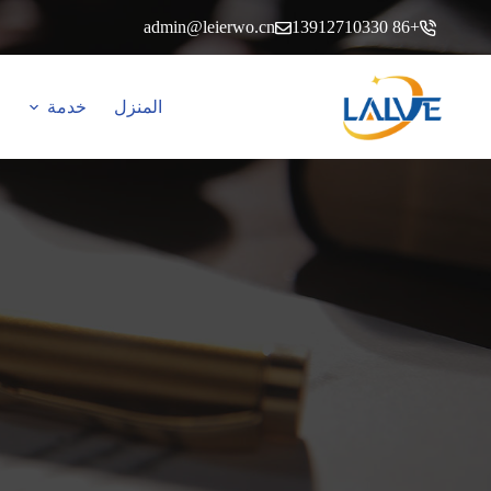
خطي
admin@leierwo.cn
+86 13912710330
لى
لمحتوى
المنزل
خدمة