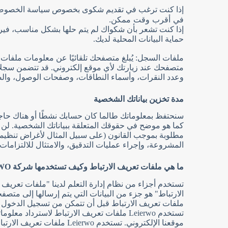
إذا كنت ترغب في تقديم شكوى بخصوص سياسة الخصوصية هذ
في أقرب وقت ممكن.
إذا كنت تشعر بأن شكواك لم يتم حلها بشكل مناسب، فيرجى
حماية البيانات المحلية لديك.
ملفات السجل: يُبلغ متصفحك تلقائيًا عن معلومات ملفات 
وعدد النقرات، وأسماء النطاقات، وصفحات الوصول، والص
مدة تخزين بياناتك الشخصية
سنحتفظ بمعلوماتك طالما كان حسابك نشطًا أو هناك حاجة م
كما هو موضح في حقوقك المتعلقة ببياناتك الشخصية. لن ن
مطلوبة بموجب القانون (على سبيل المثال لأغراض تنظيمية).
المشروعة، وإجراء عمليات التدقيق، والامتثال للالتزامات القا
ما هي ملفات تعريف الارتباط وكيف تستخدمها شركة LEIERWO؟
تستخدم أجزاء من نظام إدارة التعلم لدينا "ملفات تعريف
الارتباط" هو جزء من البيانات التي يتم إرسالها إلى 
ملفات تعريف الارتباط قبل أن تتمكن من تسجيل الدخول أ
تستخدم Leierwo ملفات تعريف الارتباط لاست