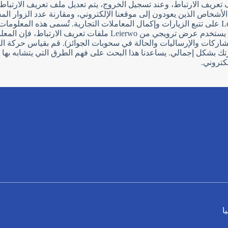
عريف الارتباط، وعند تسجيل الخروج، يتم تعديل ملف تعريف الارتباط.
عدد الأشخاص الذين يعودون إلى موقعنا الإلكتروني، ومقارنة عدد الزوار 
العملاء وسلوكهم لاستهداف إعلاناتنا. ساعد شركاء Leierwo على تتبع الزيارات وإكمال المعاملات التجارية
استخدامك لعروضنا الترويجية ومسابقاتنا ومبيعاتنا. عندما يستخدم عرض 
ك بشكل إجمالي. يساعدنا هذا البحث على فهم الطرق التي يتشابه بها ع
كتروني.
ا