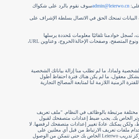
سوف نقوم بالرد على شكواك
على:
admin@leierwo.cn
ة البيانات تمنحك الحق في الاتصال بسلطة الإشراف على
ُسجل خوادمنا تلقائيًا معلومات مُحددة يرسلها
متصفحك عند زيارتك لأي موقع إلكتروني. قد تتضمن سجلات الخادم هذه معلومات مثل طلب الويب، وعنوان بروتوكول الإنترنت، ونوع المتصفح، وصفحات الإحالة/الخروج، وعناوين URL،
شخصية ولماذا، ما لم تطلب منا إزالة بياناتك الشخصية
ض بشكل معقول، ما لم يكن هناك فترة احتفاظ أطول
ة الزمنية اللازمة لنا لمتابعة المصالح التجارية
ت مختلفة مرتبطة بالوظائف في النظام. "ملف تعريف
بيوتر الخاص بك. يجب ضبط إعدادات متصفحك لقبول
 ولكن يمكنك عادةً تغيير إعدادات متصفحك لرفضها. لا
 استخدام ملفات تعريف الارتباط من قبل أي معلنين على
موقعنا الإلكتروني. تستخدم Leierwo ملفات تعريف الارتباط من أجل: تحديد اسمك ومعلومات حسابك عند تسجيل الدخول إلى مركز تدريب Leierwo الخاص بك حتى تتمكن من الوصول