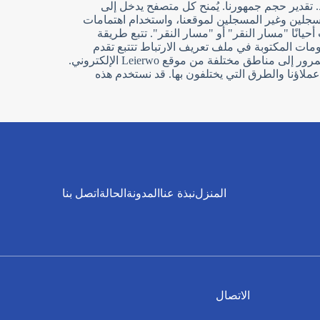
 تقدير حجم جمهورنا. يُمنح كل متصفح يدخل إلى
المسجلين وغير المسجلين لموقعنا، واستخدام اهتمامات
. تُسمى هذه المعلومات أحيانًا "مسار النقر" أو "مسار النقر". تتبع طريقة
ترويجي من Leierwo ملفات تعريف الارتباط، فإن المعلومات المكتوبة في ملف تعريف الارتباط تتتبع تقدم
المستخدم خلال العرض الترويجي (على سبيل المثال، المشاركات والإرساليات والحالة في سحوبات الجوائز). قم بقياس حركة المرور إلى مناطق مختلفة من موقع Leierwo الإلكتروني.
ملاؤنا والطرق التي يختلفون بها. قد نستخدم هذه
المنزل
نبذة عنا
المدونة
الحالة
اتصل بنا
الاتصال