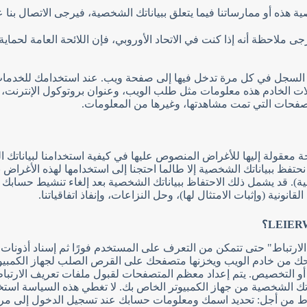
ه أو ممارساتنا فيما يتعلق ببياناتك الشخصية، فيرجى الاتصال بنا 
 ملاحظة أنه إذا كنت في الاتحاد الأوروبي، فإن اللائحة العامة لحماي
السجل في كل مرة تدخل فيها إلى صفحة ويب. عند استخدامك للخدمات، ت
فحات التي تمت مشاهدتها، وغيرها من المعلومات.
عقولة إليها للأغراض المنصوص عليها في كيفية استخدامنا لبياناتك ال
حتفظ ببياناتك الشخصية إلا طالما احتجنا إلى استخدامها لهذه الأغرا
 قد يشمل ذلك الاحتفاظ ببياناتك الشخصية بعد إلغاء تنشيط حسابك للفتر
نونية (وإثبات الامتثال لها)، وحل النزاعات، وإنفاذ اتفاقياتنا.
 الارتباط" حتى تتمكن من التعرف على المستخدم فورًا ثم إسناد أذونا
متصفحك من خادم الويب ويخزنها متصفحك على القرص الصلب لجهاز الكم
و التخصيص. يتم إعداد معظم المتصفحات لقبول ملفات تعريف الارتباط،
رداد معلوماتك الشخصية من جهاز الكمبيوتر الخاص بك. لا تغطي هذه السياسة