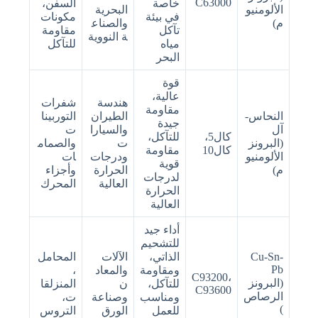
C63000
خاصة
السفن،
الألومنيو
البحرية
في بيئة
مكونات
م)
والصناع
تآكل
مقاومة
ة النووية
مياه
للتآكل
البحر
قوة
عالية،
هندسة
شفرات
مقاومة
النحاس-
الطيران
التوربينا
جيدة
آل
والسيارا
ت
كال5،
للتآكل،
(البرونز
ت
والصمام
كال10
مقاومة
الألومنيو
ودرجات
ات
قوية
م)
الحرارة
وأجزاء
لدرجات
العالية
المحرك
الحرارة
العالية
أداء جيد
للتشحيم
Cu-Sn-
الذاتي،
الآلات
المحامل
Pb
ومقاومة
والمعاد
،
C93200،
(البرونز
للتآكل،
ن
المنزلقا
C93600
الرصاص
ومناسب
وصناعة
ت،
)
للعمل
الورق
التروس