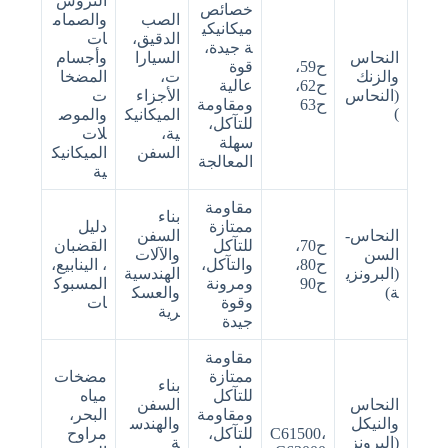
التروس
خصائص
الصب
والصمام
ميكانيكي
الدقيق،
ات
ة جيدة،
النحاس
السيارا
وأجسام
ح59،
قوة
والزنك
ت،
المضخا
ح62،
عالية
(النحاس
الأجزاء
ت
ح63
ومقاومة
)
الميكانيك
والموص
للتآكل،
ية،
لات
سهلة
السفن
الميكانيك
المعالجة
ية
مقاومة
بناء
ممتازة
دليل
النحاس-
السفن
ح70،
للتآكل
القضبان
السن
والآلات
ح80،
والتآكل،
، الينابيع،
(البرونزي
الهندسية
ح90
ومرونة
المسبوك
ة)
والعسك
وقوة
ات
رية
جيدة
مقاومة
ممتازة
مضخات
بناء
للتآكل
مياه
النحاس
السفن
ومقاومة
البحر،
والنيكل
والهندس
C61500،
للتآكل،
مراوح
(البرونز
ة