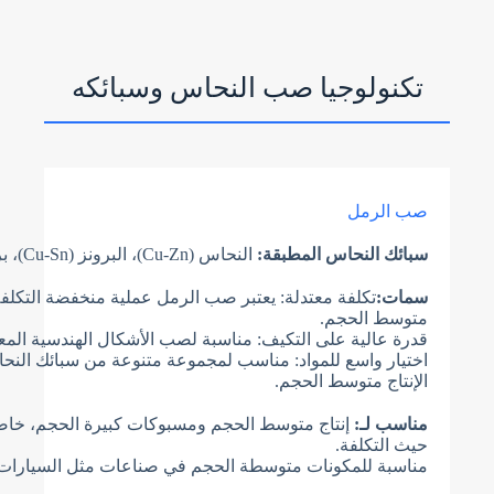
c
o
u
n
t
تكنولوجيا صب النحاس وسبائكه
r
y
s
تحميل الملفات
e
l
اختر ملف
e
c
t
e
صب الرمل
إرسال النموذج
d
سبائك النحاس المطبقة:
النحاس (Cu-Zn)، البرونز (Cu-Sn)، برونز الألومنيوم (Cu-Al)
سمات:
تكلفة معتدلة: يعتبر صب الرمل عملية منخفضة التكلفة ن
متوسط الحجم.
قدرة عالية على التكيف: مناسبة لصب الأشكال الهندسية المعق
اختيار واسع للمواد: مناسب لمجموعة متنوعة من سبائك النحا
الإنتاج متوسط الحجم.
مناسب لـ:
إنتاج متوسط الحجم ومسبوكات كبيرة الحجم، خاص
حيث التكلفة.
مناسبة للمكونات متوسطة الحجم في صناعات مثل السيارات و