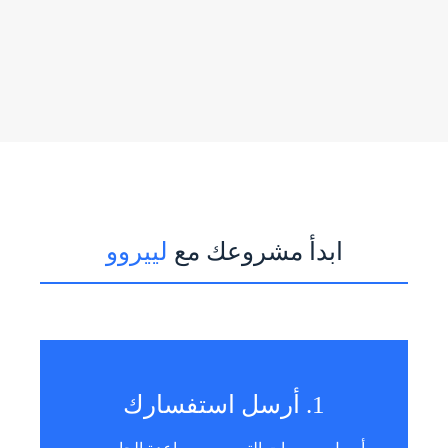
ابدأ مشروعك مع
لييروو
1. أرسل استفسارك