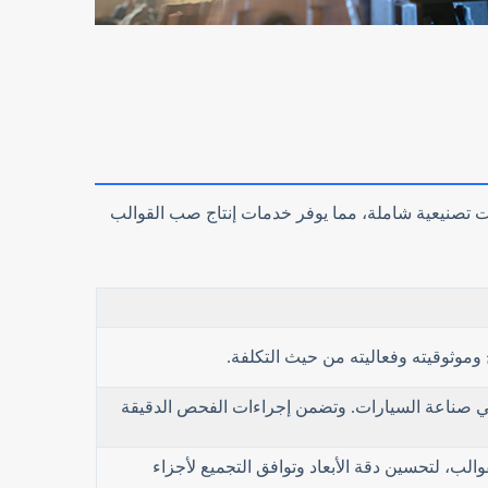
 ونظام شهادات صارم، وقدرات تصنيعية شاملة، مما يوفر خدمات إنتاج صب القوالب
وموثوقيته وفعاليته من حيث التكلفة.
ISO 90 و IATF 16949:2016 بمعايير إدارة الجودة في صناعة السيارات. وتضمن إجراءات الفحص الدقيقة
لب، لتحسين دقة الأبعاد وتوافق التجميع لأجزاء