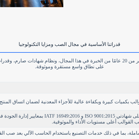
c
o
u
n
t
r
y
s
تحميل الملفات
e
l
اختر ملف
قدراتنا الأساسية في مجال الصب ومزايا التكنولوجيا
e
c
t
e
إرسال النموذج
تستند خدمات صب القوالب من شركة Leierwo إلى أكثر من 20 عامًا من الخبرة في هذا المجال،
d
على نطاق واسع مستقرة وموثوقة.
ب بكميات كبيرة وبكفاءة عالية للأجزاء المعدنية لضمان اتساق المنتج 
تلتزم منشآتنا الحاصلة على شهادتي 01:2015
لقوالب أعلى مستويات الأداء والموثوقية.
ملة، بما في ذلك خدمات التصنيع باستخدام الحاسب الآلي بعد صب القوا