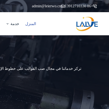
خطي
admin@leierwo.cn
+86 13912710330
لى
لمحتوى
المنزل
خدمة
تركز خدماتنا في مجال صب القوالب على خطوط الإنتاج 