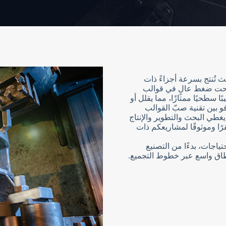
يث تُنتج بسرعة أجزاءً ذات
تحت ضغط عالٍ في قوالب
ًا سطحيًا ممتازًا، مما يقلل أو
 بين تقنية صبّ القوالب
يغطي البحث والتطوير والإنتاج
رًا وموثوقًا لمشاريعكم ذات
اجات، بدءًا من التصنيع
طاق واسع عبر خطوط التجميع.
N
o