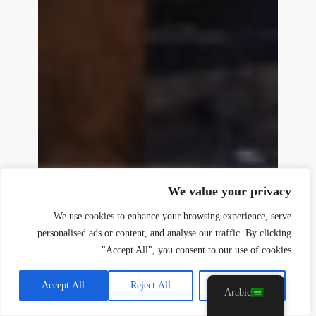
y
t
a
h
We value your privacy
c
e
We use cookies to enhance your browsing experience, serve
d
personalised ads or content, and analyse our traffic. By clicking
i
"Accept All", you consent to our use of cookies.
H
Accept All
Reject All
Customise
Arabic