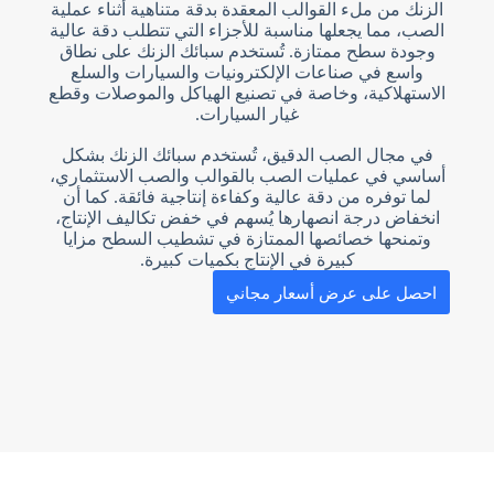
الزنك من ملء القوالب المعقدة بدقة متناهية أثناء عملية
الصب، مما يجعلها مناسبة للأجزاء التي تتطلب دقة عالية
وجودة سطح ممتازة. تُستخدم سبائك الزنك على نطاق
واسع في صناعات الإلكترونيات والسيارات والسلع
الاستهلاكية، وخاصة في تصنيع الهياكل والموصلات وقطع
غيار السيارات.
في مجال الصب الدقيق، تُستخدم سبائك الزنك بشكل
أساسي في عمليات الصب بالقوالب والصب الاستثماري،
لما توفره من دقة عالية وكفاءة إنتاجية فائقة. كما أن
انخفاض درجة انصهارها يُسهم في خفض تكاليف الإنتاج،
وتمنحها خصائصها الممتازة في تشطيب السطح مزايا
كبيرة في الإنتاج بكميات كبيرة.
احصل على عرض أسعار مجاني
N
o
c
o
u