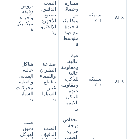
ممتازة
الصب
تروس
وخصائ
الدقيق،
دقيقة
سبيكة
ص
تصنيع
ZL3
وأجزاء
Zl3
ميكانيكي
الأجهزة
ميكانيكي
ة جيدة
الإلكترون
ة
مع قوة
ية
متوسط
ة
قوة
عالية،
صناعة
هياكل
ومقاومة
الطيران
عالية
عالية
والفضاء
المتانة،
سبيكة
للتآكل،
ZL5
، قطع
وأغطية
Zl5
ومقاومة
غيار
محركات
جيدة
السيارا
السيارا
للتآكل
ت
ت
الكيميائ
ي
انخفاض
صب
درجة
الصب
دقيق
حرارة
الدقيق،
لهياكل
الصب،