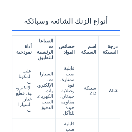
n
t
r
y
أنواع الزنك الشائعة وسبائكه
s
تحميل الملفات
e
l
اختر ملف
e
c
الصناعا
t
e
إرسال النموذج
درجة
اسم
خصائص
ت
أداة
d
السبيكة
السبيكة
المواد
الرئيسية
نموذجية
للتطبيق
قابلية
علب
صب
السيارا
المكونا
ممتازة،
ت،
ت
قوة
الإلكترون
الإلكترون
سبيكة
ZL2
وصلابة
يات،
Zl2
ية، قطع
جيدتان،
الكهرباء،
غيار
مقاومة
الصب
السيارا
جيدة
الدقيق
ت
للتآكل
قابلية
صب