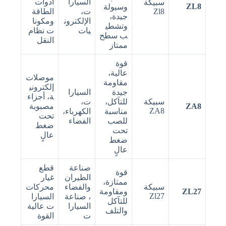
السيارا
أدوات
سبيكة
ZL8
وسيولة
Zl8
ت،
الطاقة
جيدة،
الإلكترون
ومكونا
وتشطي
يات
ت نظام
ب سطح
النقل
ممتاز
قوة
عالية،
موصلات
مقاومة
إلكتروني
جيدة
السيارا
ة، أجزاء
سبيكة
للتآكل،
ت،
ZA8
مصبوبة
ZA8
مناسبة
الكهرباء،
تحت
للصب
الفضاء
ضغط
تحت
عالٍ
ضغط
عالٍ
صناعة
قطع
قوة
الطيران
غيار
ممتازة،
سبيكة
والفضاء
محركات
ZL27
ومقاومة
Zl27
، صناعة
السيارا
للتآكل
السيارا
ت عالية
والتلف
ت
القوة