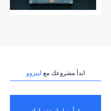
ابدأ مشروعك مع
لييروو
1. أرسل استفسارك