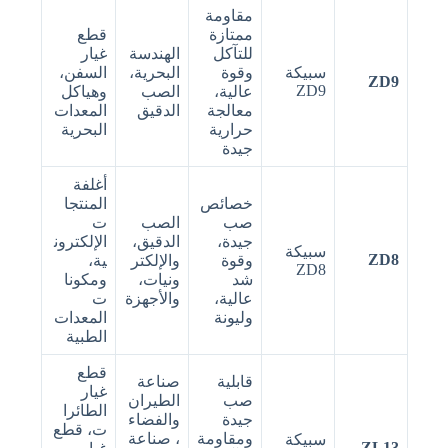
مقاومة
ممتازة
قطع
للتآكل
الهندسة
غيار
سبيكة
وقوة
البحرية،
السفن،
ZD9
ZD9
عالية،
الصب
وهياكل
معالجة
الدقيق
المعدات
حرارية
البحرية
جيدة
أغلفة
خصائص
المنتجا
صب
الصب
ت
جيدة،
الدقيق،
الإلكترون
سبيكة
ZD8
وقوة
والإلكتر
ية،
ZD8
شد
ونيات،
ومكونا
عالية،
والأجهزة
ت
وليونة
المعدات
الطبية
قطع
قابلية
صناعة
غيار
صب
الطيران
الطائرا
جيدة
والفضاء
ت، قطع
ومقاومة
، صناعة
سبيكة
ZL13