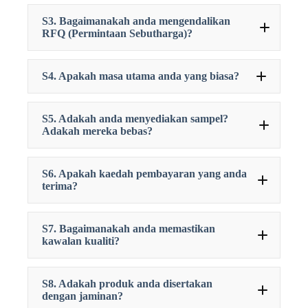
S3. Bagaimanakah anda mengendalikan
RFQ (Permintaan Sebutharga)?
S4. Apakah masa utama anda yang biasa?
S5. Adakah anda menyediakan sampel?
Adakah mereka bebas?
S6. Apakah kaedah pembayaran yang anda
terima?
S7. Bagaimanakah anda memastikan
kawalan kualiti?
S8. Adakah produk anda disertakan
dengan jaminan?