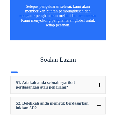
Selepas pengeluaran selesai, kami akan
memberikan butiran pembungkusan dan
mengatur penghantaran melalui laut atau udara.
Kami menyokong penghantaran global untuk
setiap pesanan.
Soalan Lazim
S1. Adakah anda sebuah syarikat
perdagangan atau pengilang?
S2. Bolehkah anda memetik berdasarkan
lukisan 3D?