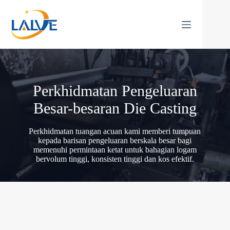
Langkau
ke
kandungan
Perkhidmatan Pengeluaran
Besar-besaran Die Casting
Perkhidmatan tuangan acuan kami memberi tumpuan
kepada barisan pengeluaran berskala besar bagi
memenuhi permintaan ketat untuk bahagian logam
bervolum tinggi, konsisten tinggi dan kos efektif.