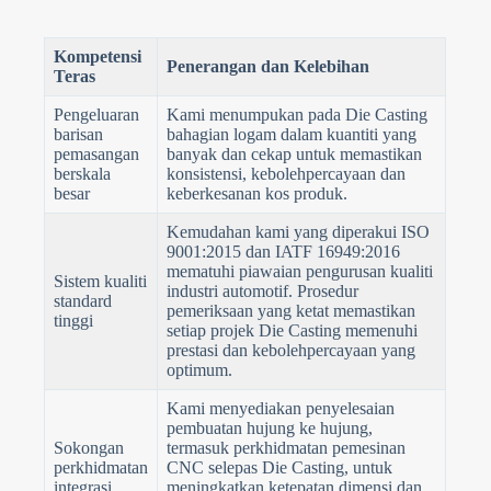
Kompetensi
Penerangan dan Kelebihan
Teras
Pengeluaran
Kami menumpukan pada Die Casting
barisan
bahagian logam dalam kuantiti yang
pemasangan
banyak dan cekap untuk memastikan
berskala
konsistensi, kebolehpercayaan dan
besar
keberkesanan kos produk.
Kemudahan kami yang diperakui ISO
9001:2015 dan IATF 16949:2016
mematuhi piawaian pengurusan kualiti
Sistem kualiti
industri automotif. Prosedur
standard
pemeriksaan yang ketat memastikan
tinggi
setiap projek Die Casting memenuhi
prestasi dan kebolehpercayaan yang
optimum.
Kami menyediakan penyelesaian
pembuatan hujung ke hujung,
Sokongan
termasuk perkhidmatan pemesinan
perkhidmatan
CNC selepas Die Casting, untuk
integrasi
meningkatkan ketepatan dimensi dan