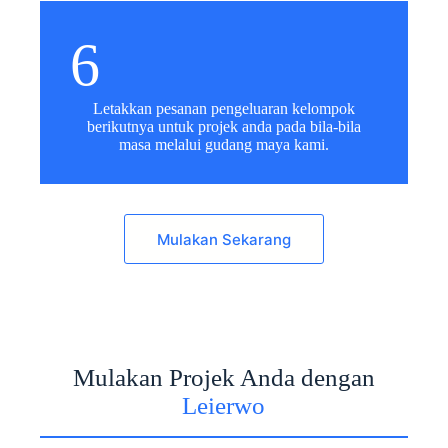
6
Letakkan pesanan pengeluaran kelompok
berikutnya untuk projek anda pada bila-bila
masa melalui gudang maya kami.
Mulakan Sekarang
Mulakan Projek Anda dengan
Leierwo