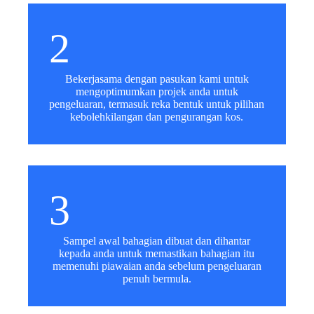
2
Bekerjasama dengan pasukan kami untuk
mengoptimumkan projek anda untuk
pengeluaran, termasuk reka bentuk untuk pilihan
kebolehkilangan dan pengurangan kos.
3
Sampel awal bahagian dibuat dan dihantar
kepada anda untuk memastikan bahagian itu
memenuhi piawaian anda sebelum pengeluaran
penuh bermula.