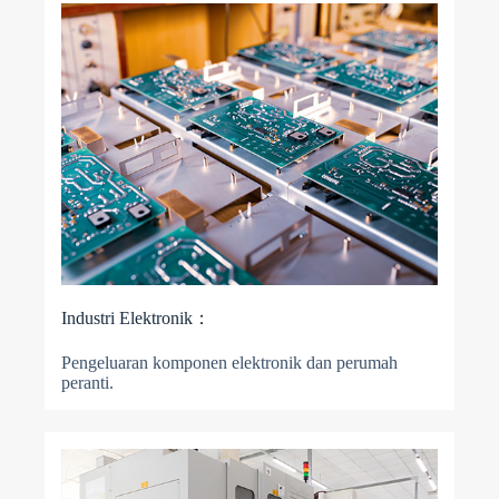
Industri Elektronik：
Pengeluaran komponen elektronik dan perumah
peranti.