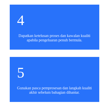
4
Dapatkan ketelusan proses dan kawalan kualiti
apabila pengeluaran penuh bermula.
5
Gunakan pasca pemprosesan dan langkah kualiti
akhir sebelum bahagian dihantar.