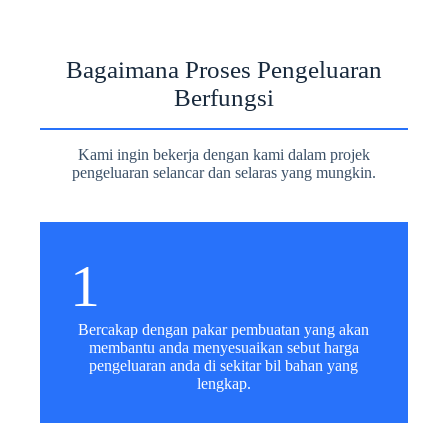
Bagaimana Proses Pengeluaran
Berfungsi
Kami ingin bekerja dengan kami dalam projek
pengeluaran selancar dan selaras yang mungkin.
1
Bercakap dengan pakar pembuatan yang akan
membantu anda menyesuaikan sebut harga
pengeluaran anda di sekitar bil bahan yang
lengkap.