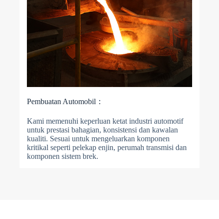
Pembuatan Automobil：
Kami memenuhi keperluan ketat industri automotif
untuk prestasi bahagian, konsistensi dan kawalan
kualiti. Sesuai untuk mengeluarkan komponen
kritikal seperti pelekap enjin, perumah transmisi dan
komponen sistem brek.