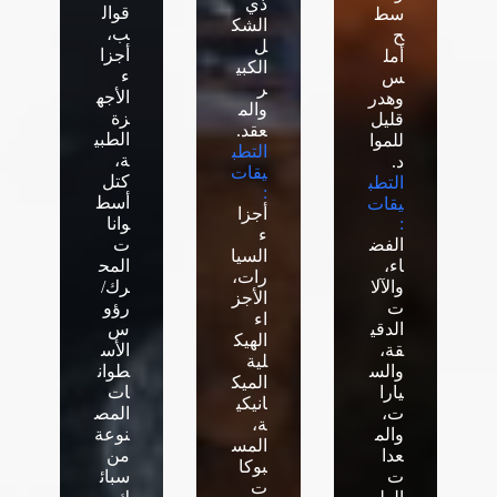
ذي
قوال
سط
الشك
ب،
ح
ل
أجزا
أمل
الكبي
ء
س
ر
الأجه
وهدر
والم
زة
قليل
عقد.
الطبي
للموا
التطب
ة،
د.
يقات
كتل
التطب
:
أسط
يقات
أجزا
:
وانا
ء
الفض
ت
السيا
اء،
المح
رات،
والآلا
رك/
الأجز
ت
رؤو
اء
الدقي
س
الهيك
قة،
الأس
لية
والس
طوان
الميك
يارا
ات
انيكي
ت،
المص
ة،
والم
نوعة
المس
عدا
من
بوكا
ت
سبائ
ت