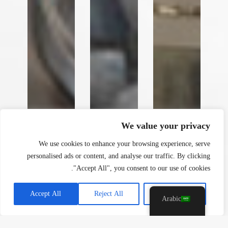
y
t
a
h
We value your privacy
c
e
We use cookies to enhance your browsing experience, serve
d
personalised ads or content, and analyse our traffic. By clicking
i
"Accept All", you consent to our use of cookies.
H
Accept All
Reject All
Customise
Arabic