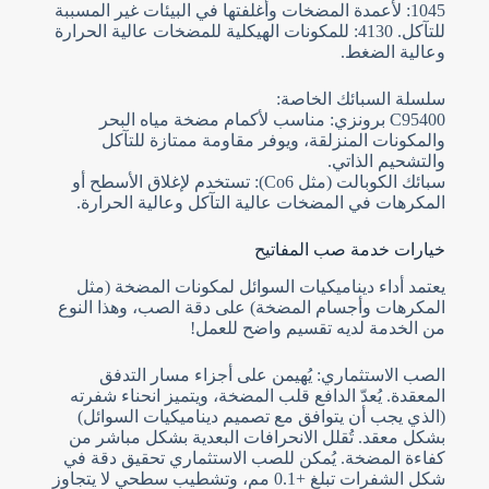
1045: لأعمدة المضخات وأغلفتها في البيئات غير المسببة
للتآكل. 4130: للمكونات الهيكلية للمضخات عالية الحرارة
وعالية الضغط.
سلسلة السبائك الخاصة:
C95400 برونزي: مناسب لأكمام مضخة مياه البحر
والمكونات المنزلقة، ويوفر مقاومة ممتازة للتآكل
والتشحيم الذاتي.
سبائك الكوبالت (مثل Co6): تستخدم لإغلاق الأسطح أو
المكرهات في المضخات عالية التآكل وعالية الحرارة.
خيارات خدمة صب المفاتيح
يعتمد أداء ديناميكيات السوائل لمكونات المضخة (مثل
المكرهات وأجسام المضخة) على دقة الصب، وهذا النوع
من الخدمة لديه تقسيم واضح للعمل!
الصب الاستثماري: يُهيمن على أجزاء مسار التدفق
المعقدة. يُعدّ الدافع قلب المضخة، ويتميز انحناء شفرته
(الذي يجب أن يتوافق مع تصميم ديناميكيات السوائل)
بشكل معقد. تُقلل الانحرافات البعدية بشكل مباشر من
كفاءة المضخة. يُمكن للصب الاستثماري تحقيق دقة في
شكل الشفرات تبلغ +0.1 مم، وتشطيب سطحي لا يتجاوز