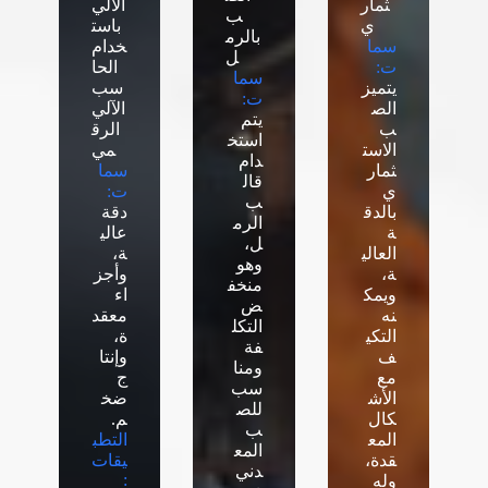
ثمار
الآلي
ب
ي
باست
بالرم
سما
خدام
ل
ت:
الحا
سما
يتميز
سب
ت:
الص
الآلي
يتم
ب
الرق
استخ
الاست
مي
دام
ثمار
سما
قال
ي
ت:
ب
بالدق
دقة
الرم
ة
عالي
ل،
العالي
ة،
وهو
ة،
وأجز
منخف
ويمك
اء
ض
نه
معقد
التكل
التكي
ة،
فة
ف
وإنتا
ومنا
مع
ج
سب
الأش
ضخ
للص
كال
م.
ب
المع
التطب
المع
قدة،
يقات
دني
:
وله