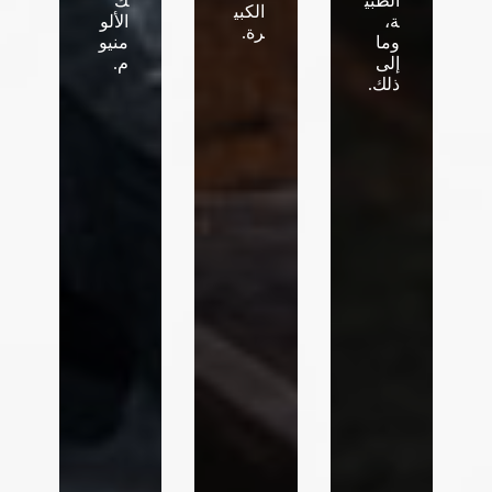
الطبي
ك
الكبي
ة،
الألو
رة.
وما
منيو
إلى
م.
ذلك.