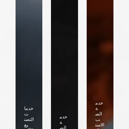
خدم
ة
خدما
الص
ت
خدم
ب
التصن
ة
الاست
يع
الص