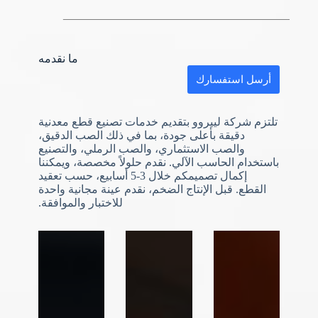
ما نقدمه
أرسل استفسارك
تلتزم شركة لييروو بتقديم خدمات تصنيع قطع معدنية
دقيقة بأعلى جودة، بما في ذلك الصب الدقيق،
والصب الاستثماري، والصب الرملي، والتصنيع
باستخدام الحاسب الآلي. نقدم حلولاً مخصصة، ويمكننا
إكمال تصميمكم خلال 3-5 أسابيع، حسب تعقيد
القطع. قبل الإنتاج الضخم، نقدم عينة مجانية واحدة
N
للاختبار والموافقة.
o
c
o
u
n
t
r
y
s
e
l