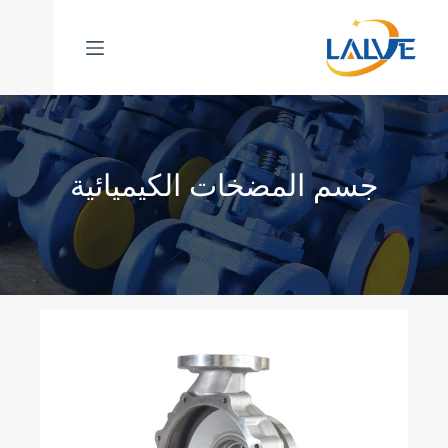
خطي
لى
لمحتوى
جسم المضخات الكيميائية