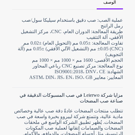
الوصف
N
عملية الصب: صب دقيق باستخدام سيليكا سول/صب
o
c
رمل الراتنج
o
طريقة المعالجة: الدوران العام، CNC، مركز التشغيل
u
الأفقي، آلة التثقيب
n
t
تفاوت المعالجة: ±0.05 مم (التحويل العام) ±0.02 مم
r
(CNC) ±0.05 مم (التشغيل الآلي الأفقي) ±0.05 مم (آلة
y
التجويف)
s
الحجم الأقصى: 1600 مم × 1000 مم × 1000 مم
e
l
نوع المعالجة: مركز تصنيع CNC رباعي المحاور
e
تحميل الملفات
الشهادة: ISO9001:2018، DNV، CE
c
المعايير: معايير ASTM، DIN، JIS، EN، ISO، GB
t
اختر ملف
e
d
مزايا شركة Leierwo في صب المسبوكات الدقيقة في
إرسال النموذج
صناعة صب المضخات
تتطلب منتجات المضخات عادةً دقة صب عالية وخصائص
مادية عالية، وتتمتع شركة لييروو بخبرة واسعة في صب
المضخات. يُظهر تطبيق الشركة الواسع في ملحقات
المضخات والصمامات إتقانها لعملية صب المكونات
الرئيسية، مثل أجسام المضخات، والدوافع، والأكمام.