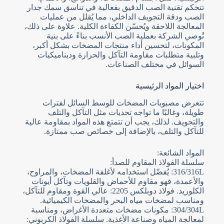
تتحكم تقنية الصب الدقيق بفعالية في تناسق سمك جدار
الصب ودقة التجويف الداخلي، مما يُقلل من عمليات
المعالجة اللاحقة ويُحسّن الكفاءة الكلية. علاوة على ذلك،
تُوصي الشركة بعملية الصب الأنسب بناءً على بنية
المكونات، لتحسين أداء منتجات المضخات بشكل أكبر،
وتلبية متطلبات مقاومة التآكل والحرارة وديناميكيات
السوائل في مختلف الصناعات.
اختيار المواد الرئيسية
تتعرض مصبوبات المضخات للوسط السائل لفترات
طويلة، وغالبًا ما تواجه تحديات مثل التآكل والتلف
والتجويف. لذلك، يجب أن تتمتع هذه المواد بمقاومة عالية
للتآكل والتلف، بالإضافة إلى خصائص صب ممتازة.
المواد الشائعة:
سلسلة الفولاذ المقاوم للصدأ:
316/316L: يُفضّل استخدامه لأغلفة المضخات، والمراوح،
والأعمدة، فهو مقاوم للأحماض والقلويات وتآكل أيونات
الكلوريد. فولاذ دوبلكس 2205: عالي القوة ومقاوم للتآكل،
ومناسب لمضخات مياه البحر والمضخات الكيميائية.
304/304L: مكونات مضخات متعددة الأغراض، ومناسبة
لمعالجة المياه وصناعة الأغذية. سلسلة الفولاذ الكربوني: