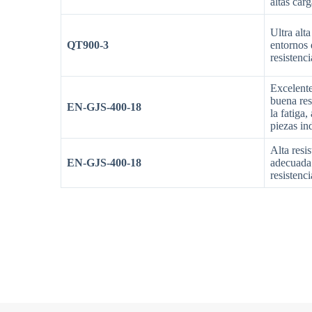
altas car
Ultra alt
QT900-3
entornos 
resistenci
Excelente
buena res
EN-GJS-400-18
la fatiga
piezas in
Alta resis
EN-GJS-400-18
adecuada
resistenc