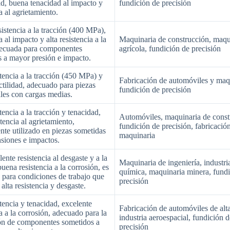
ad, buena tenacidad al impacto y
fundición de precisión
a al agrietamiento.
istencia a la tracción (400 MPa),
a al impacto y alta resistencia a la
Maquinaria de construcción, maqu
adecuada para componentes
agrícola, fundición de precisión
 a mayor presión e impacto.
stencia a la tracción (450 MPa) y
Fabricación de automóviles y maq
tilidad, adecuado para piezas
fundición de precisión
ales con cargas medias.
tencia a la tracción y tenacidad,
Automóviles, maquinaria de const
stencia al agrietamiento,
fundición de precisión, fabricació
te utilizado en piezas sometidas
maquinaria
ensiones e impactos.
ente resistencia al desgaste y a la
Maquinaria de ingeniería, industri
buena resistencia a la corrosión, es
química, maquinaria minera, fund
para condiciones de trabajo que
precisión
alta resistencia y desgaste.
stencia y tenacidad, excelente
Fabricación de automóviles de alt
ia a la corrosión, adecuado para la
industria aeroespacial, fundición 
ión de componentes sometidos a
precisión