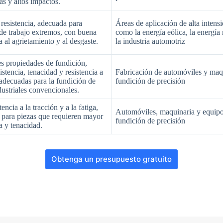
gas y altos impactos.
a resistencia, adecuada para
Áreas de aplicación de alta intens
de trabajo extremos, con buena
como la energía eólica, la energía
a al agrietamiento y al desgaste.
la industria automotriz
s propiedades de fundición,
istencia, tenacidad y resistencia a
Fabricación de automóviles y maq
, adecuadas para la fundición de
fundición de precisión
dustriales convencionales.
tencia a la tracción y a la fatiga,
Automóviles, maquinaria y equipo
 para piezas que requieren mayor
fundición de precisión
ia y tenacidad.
Obtenga un presupuesto gratuito
N
o
c
o