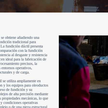
e se obtiene añadiendo una
ndición tradicional para
. La fundición dúctil presenta
comparación con la fundición
istencia al desgaste y resistencia
cen ideal para la fabricación de
ocesamiento precisos, la
s entornos operativos,
cturales y de carga.
til se utiliza ampliamente en
ón y los equipos para oleoductos
ceso de fundición y su
lejos de alta precisión mediante
es propiedades mecánicas, lo que
 y condiciones operativas
lejo o de una pieza estructural