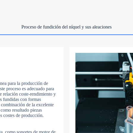
u
n
t
r
y
s
Carga de archivos
Proceso de fundición del níquel y sus aleaciones
e
Elegir archivo
l
e
c
t
Enviar formulario
e
d
ónea para la producción de
Este proceso es adecuado para
e relación coste-rendimiento y
as fundidas con formas
 combinación de la excelente
a como resultado piezas
s costes de producción.
ta, como soportes de motor de