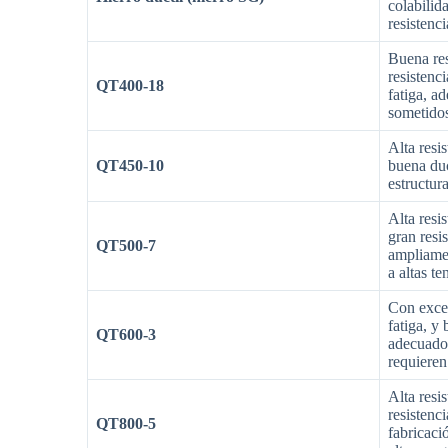
colabilid
resistenci
Buena res
resistenci
QT400-18
fatiga, 
sometidos
Alta resi
QT450-10
buena duc
estructur
Alta resis
gran resi
QT500-7
ampliamen
a altas t
Con excel
fatiga, y 
QT600-3
adecuado 
requieren 
Alta resi
resistenc
QT800-5
fabricac