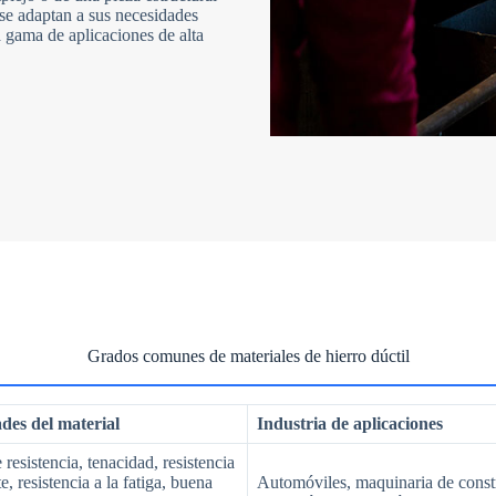
 se adaptan a sus necesidades
a gama de aplicaciones de alta
N
o
c
o
u
n
t
r
y
s
Carga de archivos
e
Elegir archivo
l
Grados comunes de materiales de hierro dúctil
e
c
t
Enviar formulario
e
des del material
Industria de aplicaciones
d
 resistencia, tenacidad, resistencia
e, resistencia a la fatiga, buena
Automóviles, maquinaria de const