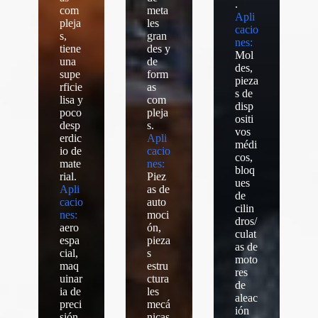
.
com
meta
Apli
pleja
les
cacio
s,
gran
nes:
tiene
des y
Mol
una
de
des,
supe
form
pieza
rficie
as
s de
lisa y
com
disp
poco
pleja
ositi
desp
s.
vos
erdic
Apli
médi
io de
cacio
cos,
mate
nes:
bloq
rial.
Piez
ues
Apli
as de
de
cacio
auto
cilin
nes:
moci
dros/
aero
ón,
culat
espa
pieza
as de
cial,
s
moto
maq
estru
res
uinar
ctura
de
ia de
les
aleac
preci
mecá
ión
sión,
nicas