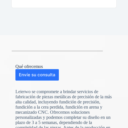
Qué ofrecemos
Envíe su consulta
Leierwo se compromete a brindar servicios de
fabricación de piezas metálicas de precisión de la más
alta calidad, incluyendo fundición de precisión,
fundición a la cera perdida, fundición en arena y
mecanizado CNC. Ofrecemos soluciones
personalizadas y podemos completar su diseño en un
plazo de 3 a 5 semanas, dependiendo de la
N
o
complejidad de las piezas. Antes de la producción en