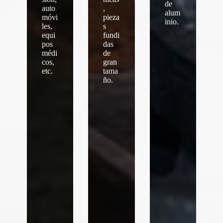
de
auto
,
alum
móvi
pieza
inio.
les,
s
equi
fundi
pos
das
médi
de
cos,
gran
etc.
tama
ño.