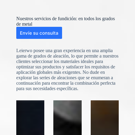
Nuestros servicios de fundición: en todos los grados
de metal
Envíe su consulta
Leierwo posee una gran experiencia en una amplia
gama de grados de aleación, lo que permite a nuestros
clientes seleccionar los materiales ideales para
optimizar sus productos y satisfacer los requisitos de
aplicación globales más exigentes. No dude en
explorar las series de aleaciones que se enumeran a
continuación para encontrar la combinación perfecta
N
o
para sus necesidades específicas.
c
o
u
n
t
r
y
s
e
l