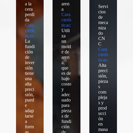
a la
aren
Servi
cera
a
cios
perdi
Cara
de
da
cterís
meca
Cara
ticas:
niza
cterís
Utili
do
ticas:
za
CN
La
un
C
fundi
mold
Cara
ción
e de
cterís
de
aren
ticas:
inver
a,
Alta
sión
que
preci
tiene
es de
sión,
una
bajo
pieza
alta
costo
s
preci
y
com
sión,
adec
pleja
pued
uado
s y
e
para
prod
adap
pieza
ucci
tarse
s de
ón
a
fundi
en
form
ción
masa
as
de