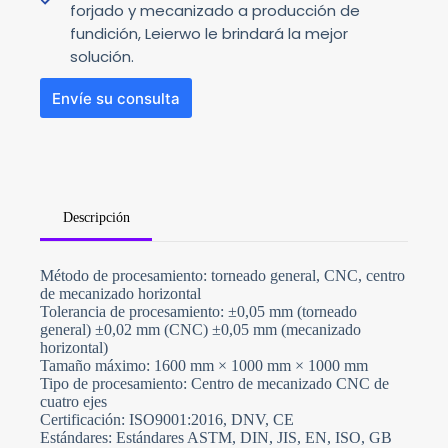
forjado y mecanizado a producción de
fundición, Leierwo le brindará la mejor
solución.
Envíe su consulta
Descripción
N
Método de procesamiento: torneado general, CNC, centro
o
de mecanizado horizontal
c
o
Tolerancia de procesamiento: ±0,05 mm (torneado
u
general) ±0,02 mm (CNC) ±0,05 mm (mecanizado
n
horizontal)
t
Tamaño máximo: 1600 mm × 1000 mm × 1000 mm
r
y
Tipo de procesamiento: Centro de mecanizado CNC de
s
cuatro ejes
e
Certificación: ISO9001:2016, DNV, CE
l
Estándares: Estándares ASTM, DIN, JIS, EN, ISO, GB
e
Carga de archivos