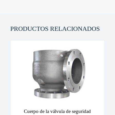
c
t
Elegir archivo
e
d
Enviar formulario
PRODUCTOS RELACIONADOS
Cuerpo de la válvula de seguridad