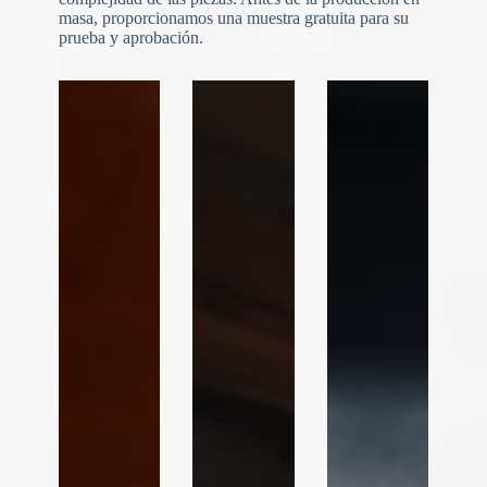
c
masa, proporcionamos una muestra gratuita para su
o
prueba y aprobación.
u
n
t
r
y
s
e
l
e
Carga de archivos
c
t
Elegir archivo
e
d
Enviar formulario