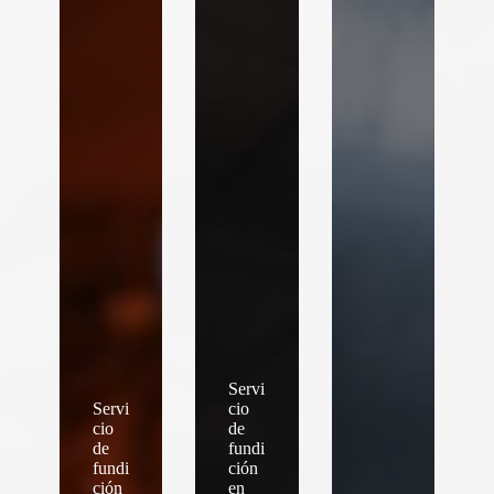
Servi
Servi
cio
cio
de
de
fundi
fundi
ción
ción
en