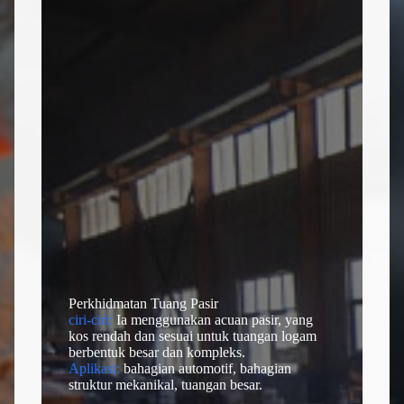
Hantar Borang
Perkhidmatan Tuang Pasir
ciri-ciri:
Ia menggunakan acuan pasir, yang
kos rendah dan sesuai untuk tuangan logam
berbentuk besar dan kompleks.
Aplikasi:
bahagian automotif, bahagian
struktur mekanikal, tuangan besar.