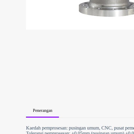
Penerangan
Kaedah pemprosesan: pusingan umum, CNC, pusat peme
Toleransi pemprosesan: ±0.05mm (pusingan umum) ±0