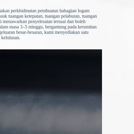
iakan perkhidmatan pembuatan bahagian logam
masuk tuangan ketepatan, tuangan pelaburan, tuangan
 menawarkan penyelesaian tersuai dan boleh
alam masa 3–5 minggu, bergantung pada kerumitan
geluaran besar-besaran, kami menyediakan satu
 kelulusan.