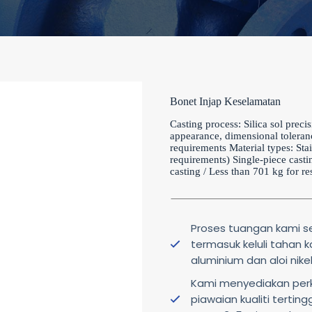
Bonet Injap Keselamatan
Casting process: Silica sol preci
appearance, dimensional toleran
requirements Material types: Stai
requirements) Single-piece castin
casting / Less than 701 kg for re
Proses tuangan kami se
termasuk keluli tahan kar
aluminium dan aloi nikel
Kami menyediakan per
piawaian kualiti tertin