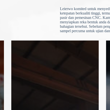
Leierwo komited untuk menyed
ketepatan berkualiti tinggi, ter
pasir dan pemesinan CNC. Kami
menyiapkan reka bentuk anda d
bahagian tersebut. Sebelum pen
sampel percuma untuk ujian dan
N
o
c
o
u
n
t
r
y
s
e
l
e
Muat Naik Fail
c
t
Pilih Fail
e
d