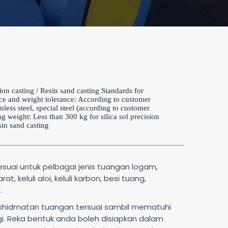
sion casting / Resin sand casting Standards for
ce and weight tolerance: According to customer
nless steel, special steel (according to customer
g weight: Less than 300 kg for silica sol precision
sin sand casting
suai untuk pelbagai jenis tuangan logam,
at, keluli aloi, keluli karbon, besi tuang,
.
khidmatan tuangan tersuai sambil mematuhi
ggi. Reka bentuk anda boleh disiapkan dalam