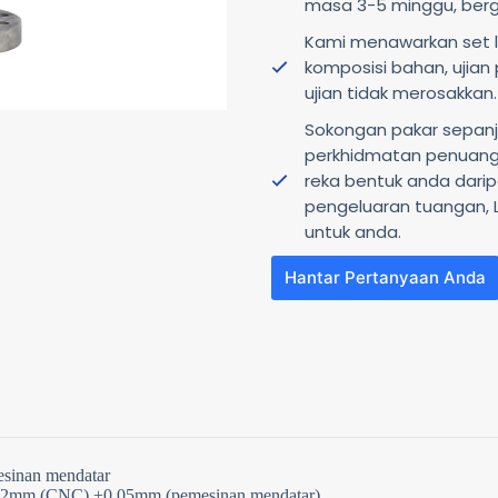
masa 3-5 minggu, berg
Kami menawarkan set l
komposisi bahan, ujian
ujian tidak merosakkan.
Sokongan pakar sepa
perkhidmatan penuanga
reka bentuk anda dar
pengeluaran tuangan, 
untuk anda.
Hantar Pertanyaan Anda
N
o
c
o
u
sinan mendatar
n
.02mm (CNC) ±0.05mm (pemesinan mendatar)