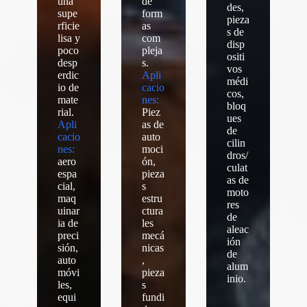
una
de
des,
supe
form
pieza
rficie
as
s de
lisa y
com
disp
poco
pleja
ositi
desp
s.
vos
erdic
Apli
médi
io de
cacio
cos,
mate
nes:
bloq
rial.
Piez
ues
Apli
as de
de
cacio
auto
cilin
nes:
moci
dros/
aero
ón,
culat
espa
pieza
as de
cial,
s
moto
maq
estru
res
uinar
ctura
de
ia de
les
aleac
preci
mecá
ión
sión,
nicas
de
auto
,
alum
móvi
pieza
inio.
les,
s
equi
fundi