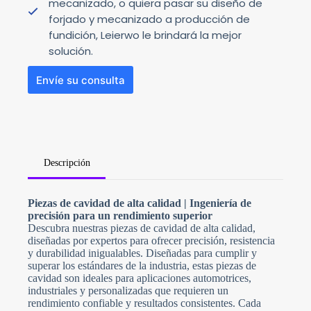
mecanizado, o quiera pasar su diseño de
forjado y mecanizado a producción de
fundición, Leierwo le brindará la mejor
solución.
Envíe su consulta
Descripción
N
Piezas de cavidad de alta calidad | Ingeniería de
o
precisión para un rendimiento superior
c
o
Descubra nuestras piezas de cavidad de alta calidad,
u
diseñadas por expertos para ofrecer precisión, resistencia
n
y durabilidad inigualables. Diseñadas para cumplir y
t
superar los estándares de la industria, estas piezas de
r
y
cavidad son ideales para aplicaciones automotrices,
s
industriales y personalizadas que requieren un
e
rendimiento confiable y resultados consistentes. Cada
l