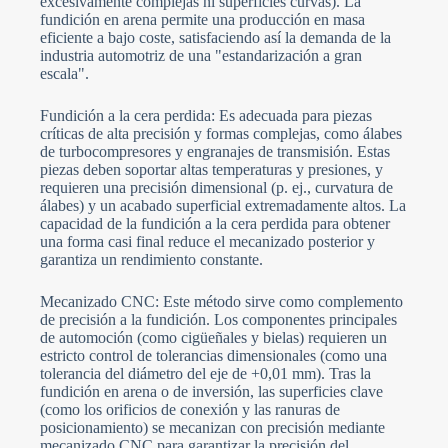
excesivamente complejas ni superficies curvas). La
fundición en arena permite una producción en masa
eficiente a bajo coste, satisfaciendo así la demanda de la
industria automotriz de una "estandarización a gran
escala".
Fundición a la cera perdida: Es adecuada para piezas
críticas de alta precisión y formas complejas, como álabes
de turbocompresores y engranajes de transmisión. Estas
piezas deben soportar altas temperaturas y presiones, y
requieren una precisión dimensional (p. ej., curvatura de
álabes) y un acabado superficial extremadamente altos. La
capacidad de la fundición a la cera perdida para obtener
una forma casi final reduce el mecanizado posterior y
garantiza un rendimiento constante.
Mecanizado CNC: Este método sirve como complemento
de precisión a la fundición. Los componentes principales
de automoción (como cigüeñales y bielas) requieren un
estricto control de tolerancias dimensionales (como una
tolerancia del diámetro del eje de +0,01 mm). Tras la
fundición en arena o de inversión, las superficies clave
(como los orificios de conexión y las ranuras de
posicionamiento) se mecanizan con precisión mediante
mecanizado CNC para garantizar la precisión del