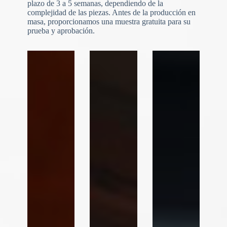
plazo de 3 a 5 semanas, dependiendo de la
N
o
complejidad de las piezas. Antes de la producción en
c
masa, proporcionamos una muestra gratuita para su
o
prueba y aprobación.
u
n
t
r
y
s
e
l
e
Carga de archivos
c
t
Elegir archivo
e
d
Enviar formulario