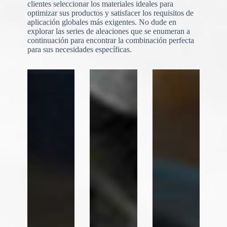
clientes seleccionar los materiales ideales para
optimizar sus productos y satisfacer los requisitos de
aplicación globales más exigentes. No dude en
explorar las series de aleaciones que se enumeran a
continuación para encontrar la combinación perfecta
N
o
para sus necesidades específicas.
c
o
u
n
t
r
y
s
e
l
e
Carga de archivos
c
t
Elegir archivo
e
d
Enviar formulario