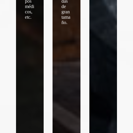
pos
das
médi
de
cos,
gran
etc.
tama
ño.