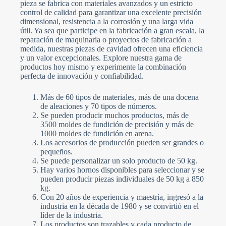
pieza se fabrica con materiales avanzados y un estricto
e
Carga de archivos
c
control de calidad para garantizar una excelente precisión
t
Elegir archivo
dimensional, resistencia a la corrosión y una larga vida
e
útil. Ya sea que participe en la fabricación a gran escala, la
d
reparación de maquinaria o proyectos de fabricación a
Enviar formulario
medida, nuestras piezas de cavidad ofrecen una eficiencia
y un valor excepcionales. Explore nuestra gama de
productos hoy mismo y experimente la combinación
perfecta de innovación y confiabilidad.
Más de 60 tipos de materiales, más de una docena
de aleaciones y 70 tipos de números.
Se pueden producir muchos productos, más de
3500 moldes de fundición de precisión y más de
1000 moldes de fundición en arena.
Los accesorios de producción pueden ser grandes o
pequeños.
Se puede personalizar un solo producto de 50 kg.
Hay varios hornos disponibles para seleccionar y se
pueden producir piezas individuales de 50 kg a 850
kg.
Con 20 años de experiencia y maestría, ingresó a la
industria en la década de 1980 y se convirtió en el
líder de la industria.
Los productos son trazables y cada producto de