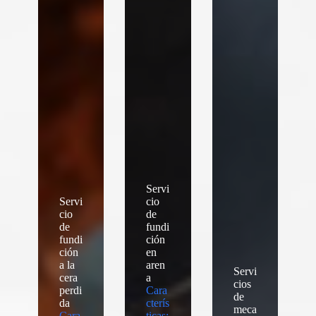
Servi
Servi
cio
cio
de
de
fundi
fundi
ción
ción
en
a la
aren
Servi
cera
a
cios
perdi
Cara
de
da
cterís
meca
Cara
ticas: