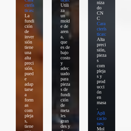
niza
cterís
Utili
do
ticas:
za
CN
La
un
C
fundi
mold
Cara
ción
e de
cterís
de
aren
ticas:
inver
a,
Alta
sión
que
preci
tiene
es de
sión,
una
bajo
pieza
alta
costo
s
preci
y
com
sión,
adec
pleja
pued
uado
s y
e
para
prod
adap
pieza
ucci
tarse
s de
ón
a
fundi
en
form
ción
masa
as
de
.
com
meta
Apli
pleja
les
cacio
s,
gran
nes:
tiene
des y
Mol