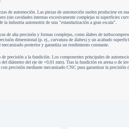
zas de automoción. Las piezas de automoción suelen producirse en masa
ares (sin cavidades internas excesivamente complejas ni superficies cu
de la industria automotriz de una "estandarización a gran escala".
ticas de alta precisión y formas complejas, como álabes de turbocompres
precisión dimensional (p. ej., curvatura de álabes) y un acabado superfi
el mecanizado posterior y garantiza un rendimiento constante.
precisión a la fundición. Los componentes principales de automoción 
 del diámetro del eje de +0,01 mm). Tras la fundición en arena o de inve
con precisión mediante mecanizado CNC para garantizar la precisión de