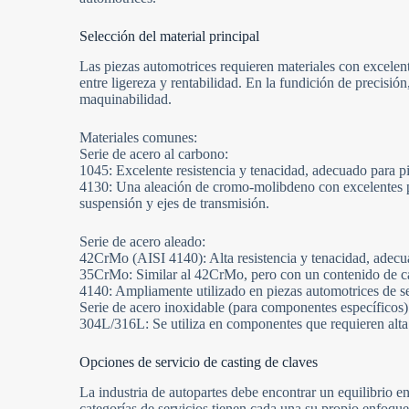
Selección del material principal
Las piezas automotrices requieren materiales con excelente 
entre ligereza y rentabilidad. En la fundición de precisi
maquinabilidad.
Materiales comunes:
Serie de acero al carbono:
1045: Excelente resistencia y tenacidad, adecuado para pi
4130: Una aleación de cromo-molibdeno con excelentes pro
suspensión y ejes de transmisión.
Serie de acero aleado:
42CrMo (AISI 4140): Alta resistencia y tenacidad, adecu
35CrMo: Similar al 42CrMo, pero con un contenido de c
4140: Ampliamente utilizado en piezas automotrices de s
Serie de acero inoxidable (para componentes específicos)
304L/316L: Se utiliza en componentes que requieren alta 
Opciones de servicio de casting de claves
La industria de autopartes debe encontrar un equilibrio en
categorías de servicios tienen cada una su propio enfoque