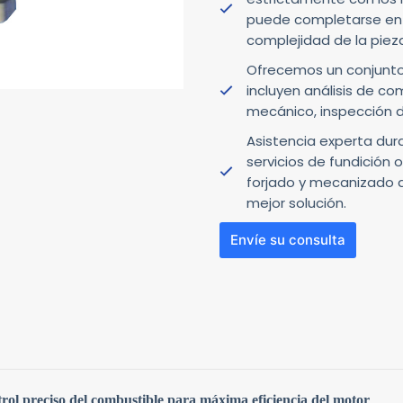
puede completarse en 
complejidad de la piez
Ofrecemos un conjunto
incluyen análisis de c
mecánico, inspección d
Asistencia experta dur
servicios de fundición
forjado y mecanizado a 
mejor solución.
Envíe su consulta
N
o
c
o
u
trol preciso del combustible para máxima eficiencia del motor