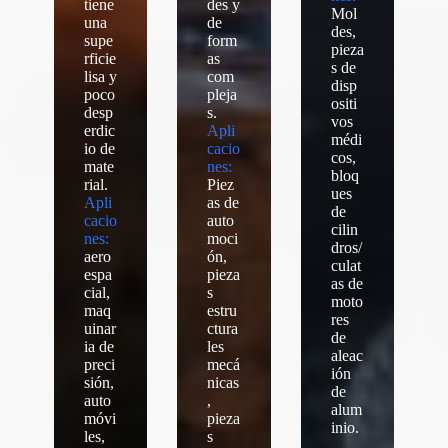
tiene
des y
Mol
una
de
des,
supe
form
pieza
rficie
as
s de
lisa y
com
disp
poco
pleja
ositi
desp
s.
vos
erdic
Apli
médi
io de
cacio
cos,
mate
nes:
bloq
rial.
Piez
ues
Apli
as de
de
cacio
auto
cilin
nes:
moci
dros/
aero
ón,
culat
espa
pieza
as de
cial,
s
moto
maq
estru
res
uinar
ctura
de
ia de
les
aleac
preci
mecá
ión
sión,
nicas
de
auto
,
alum
móvi
pieza
inio.
les,
s