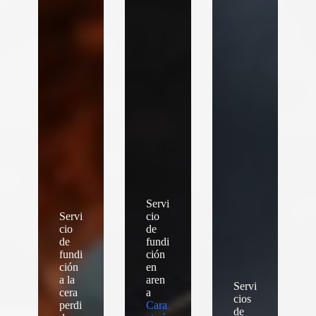
Servi
Servi
cio
cio
de
de
fundi
fundi
ción
ción
en
a la
aren
Servi
cera
a
cios
perdi
Cara
de