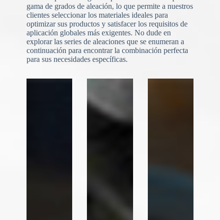
gama de grados de aleación, lo que permite a nuestros
clientes seleccionar los materiales ideales para
optimizar sus productos y satisfacer los requisitos de
aplicación globales más exigentes. No dude en
explorar las series de aleaciones que se enumeran a
continuación para encontrar la combinación perfecta
N
o
para sus necesidades específicas.
c
o
u
n
t
r
y
s
e
l
e
Carga de archivos
c
t
Elegir archivo
e
d
Enviar formulario