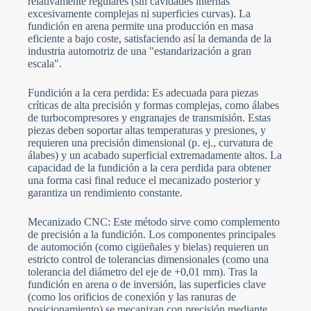
relativamente regulares (sin cavidades internas
excesivamente complejas ni superficies curvas). La
fundición en arena permite una producción en masa
eficiente a bajo coste, satisfaciendo así la demanda de la
industria automotriz de una "estandarización a gran
escala".
Fundición a la cera perdida: Es adecuada para piezas
críticas de alta precisión y formas complejas, como álabes
de turbocompresores y engranajes de transmisión. Estas
piezas deben soportar altas temperaturas y presiones, y
requieren una precisión dimensional (p. ej., curvatura de
álabes) y un acabado superficial extremadamente altos. La
capacidad de la fundición a la cera perdida para obtener
una forma casi final reduce el mecanizado posterior y
garantiza un rendimiento constante.
Mecanizado CNC: Este método sirve como complemento
de precisión a la fundición. Los componentes principales
de automoción (como cigüeñales y bielas) requieren un
estricto control de tolerancias dimensionales (como una
tolerancia del diámetro del eje de +0,01 mm). Tras la
fundición en arena o de inversión, las superficies clave
(como los orificios de conexión y las ranuras de
posicionamiento) se mecanizan con precisión mediante