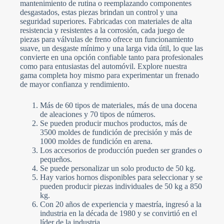
mantenimiento de rutina o reemplazando componentes
e
Carga de archivos
c
desgastados, estas piezas brindan un control y una
t
Elegir archivo
seguridad superiores. Fabricadas con materiales de alta
e
resistencia y resistentes a la corrosión, cada juego de
d
piezas para válvulas de freno ofrece un funcionamiento
Enviar formulario
suave, un desgaste mínimo y una larga vida útil, lo que las
convierte en una opción confiable tanto para profesionales
como para entusiastas del automóvil. Explore nuestra
gama completa hoy mismo para experimentar un frenado
de mayor confianza y rendimiento.
Más de 60 tipos de materiales, más de una docena
de aleaciones y 70 tipos de números.
Se pueden producir muchos productos, más de
3500 moldes de fundición de precisión y más de
1000 moldes de fundición en arena.
Los accesorios de producción pueden ser grandes o
pequeños.
Se puede personalizar un solo producto de 50 kg.
Hay varios hornos disponibles para seleccionar y se
pueden producir piezas individuales de 50 kg a 850
kg.
Con 20 años de experiencia y maestría, ingresó a la
industria en la década de 1980 y se convirtió en el
líder de la industria.