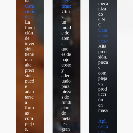
da
cterís
meca
Cara
ticas:
niza
cterís
Utili
do
ticas:
za
CN
La
un
C
fundi
mold
Cara
ción
e de
cterís
de
aren
ticas:
inver
a,
Alta
sión
que
preci
tiene
es de
sión,
una
bajo
pieza
alta
costo
s
preci
y
com
sión,
adec
pleja
pued
uado
s y
e
para
prod
adap
pieza
ucci
tarse
s de
ón
a
fundi
en
form
ción
masa
as
de
.
com
meta
Apli
pleja
les
cacio
s,
gran
nes: