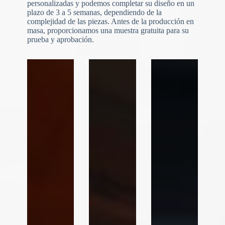
personalizadas y podemos completar su diseño en un
plazo de 3 a 5 semanas, dependiendo de la
N
o
complejidad de las piezas. Antes de la producción en
c
masa, proporcionamos una muestra gratuita para su
o
prueba y aprobación.
u
n
t
r
y
s
e
l
e
Carga de archivos
c
t
Elegir archivo
e
d
Enviar formulario