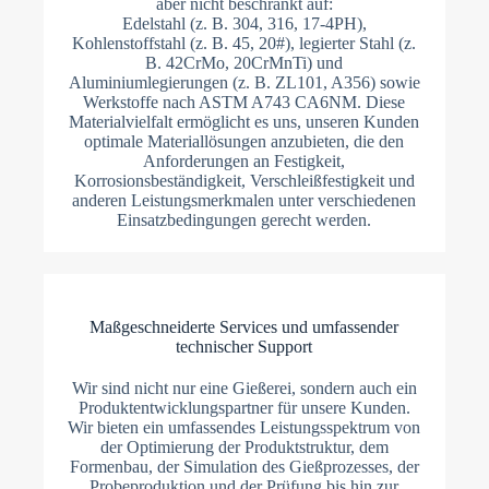
aber nicht beschränkt auf:
Edelstahl (z. B. 304, 316, 17-4PH),
Kohlenstoffstahl (z. B. 45, 20#), legierter Stahl (z.
B. 42CrMo, 20CrMnTi) und
Aluminiumlegierungen (z. B. ZL101, A356) sowie
Werkstoffe nach ASTM A743 CA6NM. Diese
Materialvielfalt ermöglicht es uns, unseren Kunden
optimale Materiallösungen anzubieten, die den
Anforderungen an Festigkeit,
Korrosionsbeständigkeit, Verschleißfestigkeit und
anderen Leistungsmerkmalen unter verschiedenen
Einsatzbedingungen gerecht werden.
Maßgeschneiderte Services und umfassender
technischer Support
Wir sind nicht nur eine Gießerei, sondern auch ein
Produktentwicklungspartner für unsere Kunden.
Wir bieten ein umfassendes Leistungsspektrum von
der Optimierung der Produktstruktur, dem
Formenbau, der Simulation des Gießprozesses, der
Probeproduktion und der Prüfung bis hin zur