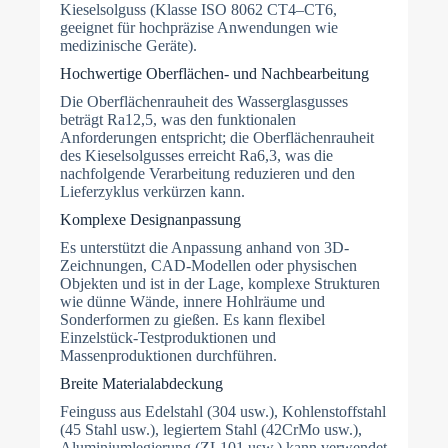
Kieselsolguss (Klasse ISO 8062 CT4–CT6,
geeignet für hochpräzise Anwendungen wie
medizinische Geräte).
Hochwertige Oberflächen- und Nachbearbeitung
Die Oberflächenrauheit des Wasserglasgusses
beträgt Ra12,5, was den funktionalen
Anforderungen entspricht; die Oberflächenrauheit
des Kieselsolgusses erreicht Ra6,3, was die
nachfolgende Verarbeitung reduzieren und den
Lieferzyklus verkürzen kann.
Komplexe Designanpassung
Es unterstützt die Anpassung anhand von 3D-
Zeichnungen, CAD-Modellen oder physischen
Objekten und ist in der Lage, komplexe Strukturen
wie dünne Wände, innere Hohlräume und
Sonderformen zu gießen. Es kann flexibel
Einzelstück-Testproduktionen und
Massenproduktionen durchführen.
Breite Materialabdeckung
Feinguss aus Edelstahl (304 usw.), Kohlenstoffstahl
(45 Stahl usw.), legiertem Stahl (42CrMo usw.),
Aluminiumlegierung (ZL101 usw.) kann verwendet