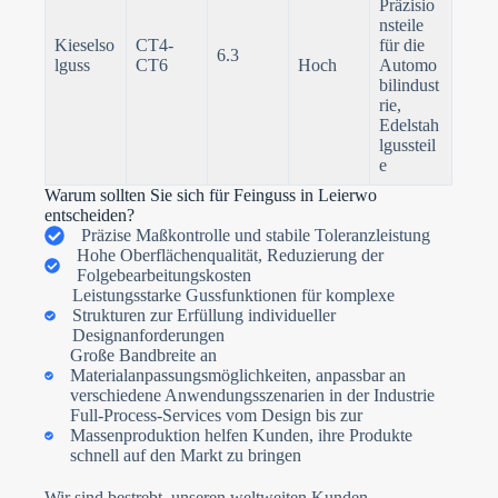
Präzisio
nsteile
Kieselso
CT4-
für die
6.3
lguss
CT6
Hoch
Automo
bilindust
rie,
Edelstah
lgussteil
e
Warum sollten Sie sich für Feinguss in Leierwo
entscheiden?
Präzise Maßkontrolle und stabile Toleranzleistung
Hohe Oberflächenqualität, Reduzierung der
Folgebearbeitungskosten
Leistungsstarke Gussfunktionen für komplexe
Strukturen zur Erfüllung individueller
Designanforderungen
Große Bandbreite an
Materialanpassungsmöglichkeiten, anpassbar an
verschiedene Anwendungsszenarien in der Industrie
Full-Process-Services vom Design bis zur
Massenproduktion helfen Kunden, ihre Produkte
schnell auf den Markt zu bringen
Wir sind bestrebt, unseren weltweiten Kunden