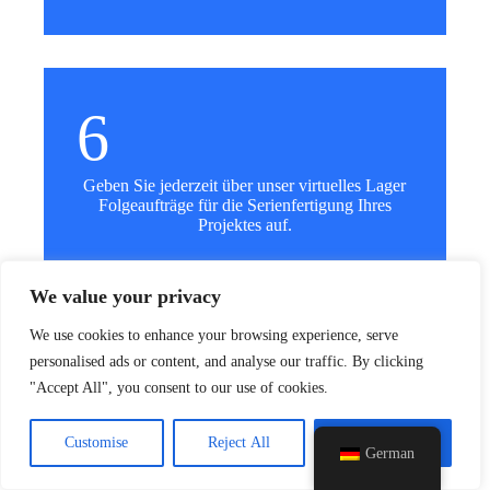
6
Geben Sie jederzeit über unser virtuelles Lager
Folgeaufträge für die Serienfertigung Ihres
y
Projektes auf.
t
a
h
We value your privacy
c
e
Jetzt loslegen
We use cookies to enhance your browsing experience, serve
d
personalised ads or content, and analyse our traffic. By clicking
i
"Accept All", you consent to our use of cookies.
H
Customise
Reject All
Accept All
German
Starten Sie Ihr Projekt mit
Leierwo