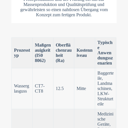
Massenproduktion und Qualitätsprüfung und
gewährleisten so einen nahtlosen Übergang vom
Konzept zum fertigen Produkt.
Typisch
Maßgen
Oberflä
e
Prozesst
auigkeit
chenrau
Kostenn
Anwen
yp
(IS0
heit
iveau
dungssz
8062)
(Ra)
enarien
Baggerte
ile,
Landma
Wasserg
CT7-
12.5
Mitte
schinen,
lasguss
CT8
LKW-
Strukturt
eile
Medizini
sche
Geräte,