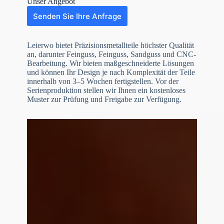
Unser Angebot
Senden Sie Ihre Anfrage
Leierwo bietet Präzisionsmetallteile höchster Qualität
an, darunter Feinguss, Feinguss, Sandguss und CNC-
Bearbeitung. Wir bieten maßgeschneiderte Lösungen
und können Ihr Design je nach Komplexität der Teile
innerhalb von 3–5 Wochen fertigstellen. Vor der
Serienproduktion stellen wir Ihnen ein kostenloses
Muster zur Prüfung und Freigabe zur Verfügung.
N
o
c
o
u
n
t
r
y
s
e
l
e
Datei-Upload
c
t
Datei auswählen
e
d