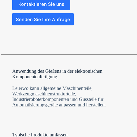
Kontaktieren Sie uns
Senden Sie Ihre Anfrage
N
Anwendung des Gießens in der elektronischen
o
Komponentenfertigung
c
o
Leierwo kann allgemeine Maschinenteile,
u
n
Werkzeugmaschinenstrukturteile,
t
Industrieroboterkomponenten und Gussteile für
r
Automatisierungsgeräte anpassen und herstellen.
y
s
e
l
e
Datei-Upload
c
t
Datei auswählen
Typische Produkte umfassen
e