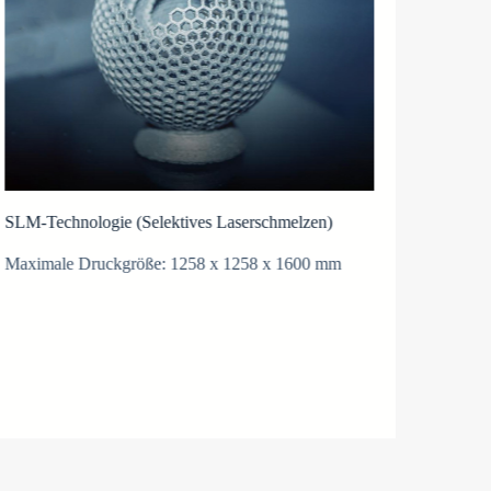
SLM-Technologie (Selektives Laserschmelzen)
Andere
Maximale Druckgröße: 1258 x 1258 x 1600 mm
Anzahl
Materia
Bedürf
Maxima
Mindest