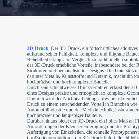
3D-Druck
, Der 3D-Druck, ein fortschrittliches additives
aufgrund seiner Fähigkeit, komplexe und filigrane Bauteil
Beliebtheit erlangt. Im Vergleich zu traditionellen subtra
der 3D-Druck erhebliche Vorteile, insbesondere bei der 
Strukturen und personalisierter Designs. Die Unterstützun
darunter Metalle, Kunststoffe und Keramik, macht ihn ide
hochpräziser und hochkomplexer Bauteile.
Durch sein schichtweises Druckverfahren erfasst der 3D-D
eines Designs präzise und ermöglicht so komplexe Geom
Dadurch wird der Nachbearbeitungsaufwand oft deutlich 
Druck zu einem entscheidenden Vorteil in Branchen wie 
Automobilindustrie und der Medizintechnik, insbesondere
hochpräziser und langlebiger Bauteile.
Darüber hinaus bietet der 3D-Druck ein hohes Maß an Flex
Anforderungen der Kleinserienfertigung und des Prototyp
Anfertigung von Einzelteilen, die schnelle Prototypenerst
Großserienproduktion – der 3D-Druck liefert gleichbleib