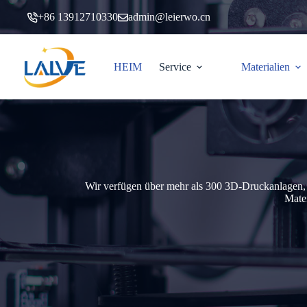
Zum
+86 13912710330
admin@leierwo.cn
Inhalt
springen
HEIM
Service
Materialien
Wir verfügen über mehr als 300 3D-Druckanlagen, d
Mater