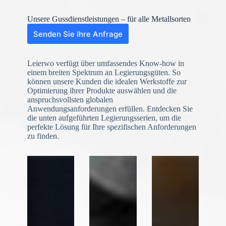
Unsere Gussdienstleistungen – für alle Metallsorten
Senden Sie Ihre Anfrage
Leierwo verfügt über umfassendes Know-how in
einem breiten Spektrum an Legierungsgüten. So
können unsere Kunden die idealen Werkstoffe zur
Optimierung ihrer Produkte auswählen und die
anspruchsvollsten globalen
Anwendungsanforderungen erfüllen. Entdecken Sie
die unten aufgeführten Legierungsserien, um die
N
o
perfekte Lösung für Ihre spezifischen Anforderungen
c
zu finden.
o
u
n
t
r
y
s
e
l
e
Datei-Upload
c
t
Datei auswählen