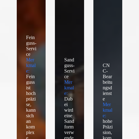
Fein
guss-
Servi
ce
Mer
Sand
kmal
guss-
CN
e:
Servi
C-
Fein
ce
Bear
guss
Mer
beitu
ist
kmal
ngsd
hoch
e:
ienst
präzi
Dab
e
se,
ei
Mer
kann
wird
kmal
sich
eine
e:
an
Sand
hohe
kom
form
Präzi
plex
verw
sion,
e
ende
kom