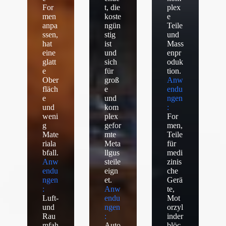
For
t, die
plex
men
koste
e
anpa
ngün
Teile
ssen,
stig
und
hat
ist
Mass
eine
und
enpr
glatt
sich
oduk
e
für
tion.
Ober
groß
Anw
fläch
e
endu
e
und
ngen
und
kom
:
weni
plex
For
g
gefor
men,
Mate
mte
Teile
riala
Meta
für
bfall.
llgus
medi
Anw
steile
zinis
endu
eign
che
ngen
et.
Gerä
:
Anw
te,
Luft-
endu
Mot
und
ngen
orzyl
Rau
:
inder
mfah
Auto
blöc