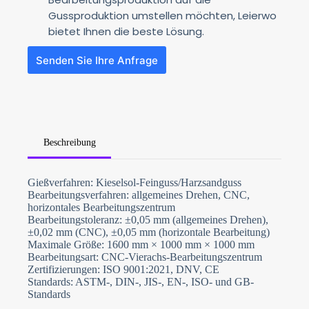
Gussproduktion umstellen möchten, Leierwo
bietet Ihnen die beste Lösung.
Senden Sie Ihre Anfrage
Beschreibung
N
Gießverfahren: Kieselsol-Feinguss/Harzsandguss
o
Bearbeitungsverfahren: allgemeines Drehen, CNC,
c
o
horizontales Bearbeitungszentrum
u
Bearbeitungstoleranz: ±0,05 mm (allgemeines Drehen),
n
±0,02 mm (CNC), ±0,05 mm (horizontale Bearbeitung)
t
Maximale Größe: 1600 mm × 1000 mm × 1000 mm
r
y
Bearbeitungsart: CNC-Vierachs-Bearbeitungszentrum
s
Zertifizierungen: ISO 9001:2021, DNV, CE
e
Standards: ASTM-, DIN-, JIS-, EN-, ISO- und GB-
l
Standards
e
Datei-Upload
c