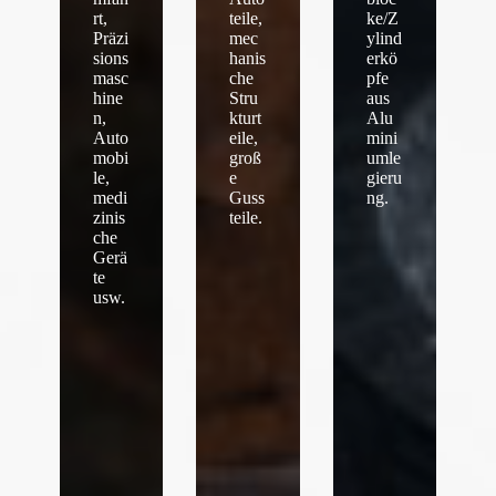
rt,
teile,
ke/Z
Präzi
mec
ylind
sions
hanis
erkö
masc
che
pfe
hine
Stru
aus
n,
kturt
Alu
Auto
eile,
mini
mobi
groß
umle
le,
e
gieru
medi
Guss
ng.
zinis
teile.
che
Gerä
te
usw.