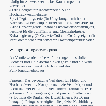
häufig für Allzweckventile bei Raumtemperatur
verwendet.
4130: Geeignet für Hochtemperatur- und
Hochdruckventilgehäuse.
Speziallegierungsserie (für Umgebungen mit hoher
Korrosions-/Hochtemperaturbelastung): Duplex-Edelstahl
2205: Hervorragende Spannungskorrosionsbeständigkeit,
geeignet für die Schifffahrts- und Chemieindustrie.
Kobaltlegierung (CoCr): wie Co6 und Co12, geeignet für
Ventildichtflächen mit schweren Hochtemperaturschäden.
Wichtige Casting-Serviceoptionen
An Ventile werden hohe Anforderungen hinsichtlich
Dichtheit und Druckbeständigkeit gestellt und die Wahl
des Gussservice wirkt sich direkt auf ihre
Funktionssicherheit aus:
Feinguss: Das bevorzugte Verfahren für Mittel- und
Hochdruckventile. Komponenten wie Ventilkörper und
Dichtsitze weisen oft komplexe innere Hohlräume (z. B.
gekrümmte Strömungswege) und präzise Passflächen auf
(z. B. muss die Rauheit der Dichtflächen ≤ Ra1,6 µm
betragen). Feinguss ermöglicht die präzise Nachbildung
komplexer Formen, reduziert Gussfehler (wie Poren und