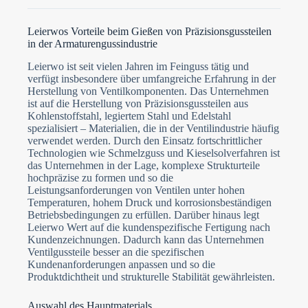
t
Datei auswählen
e
d
Leierwos Vorteile beim Gießen von Präzisionsgussteilen
in der Armaturengussindustrie
Formular absenden
Leierwo ist seit vielen Jahren im Feinguss tätig und
verfügt insbesondere über umfangreiche Erfahrung in der
Herstellung von Ventilkomponenten. Das Unternehmen
ist auf die Herstellung von Präzisionsgussteilen aus
Kohlenstoffstahl, legiertem Stahl und Edelstahl
spezialisiert – Materialien, die in der Ventilindustrie häufig
verwendet werden. Durch den Einsatz fortschrittlicher
Technologien wie Schmelzguss und Kieselsolverfahren ist
das Unternehmen in der Lage, komplexe Strukturteile
hochpräzise zu formen und so die
Leistungsanforderungen von Ventilen unter hohen
Temperaturen, hohem Druck und korrosionsbeständigen
Betriebsbedingungen zu erfüllen. Darüber hinaus legt
Leierwo Wert auf die kundenspezifische Fertigung nach
Kundenzeichnungen. Dadurch kann das Unternehmen
Ventilgussteile besser an die spezifischen
Kundenanforderungen anpassen und so die
Produktdichtheit und strukturelle Stabilität gewährleisten.
Auswahl des Hauptmaterials