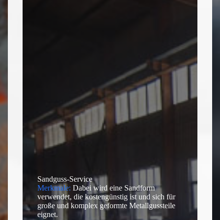
t
Datei auswählen
e
d
Formular absenden
Sandguss-Service
Merkmale:
Dabei wird eine Sandform
verwendet, die kostengünstig ist und sich für
große und komplex geformte Metallgussteile
eignet.