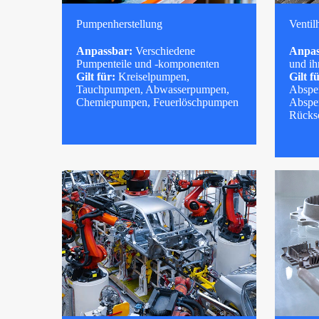
Pumpenherstellung
Ventil
Anpassbar:
Verschiedene
Anpas
Pumpenteile und -komponenten
und i
Gilt für:
Kreiselpumpen,
Gilt f
Tauchpumpen, Abwasserpumpen,
Absper
Chemiepumpen, Feuerlöschpumpen
Absper
Rücksc