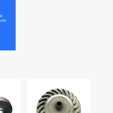
le
sche