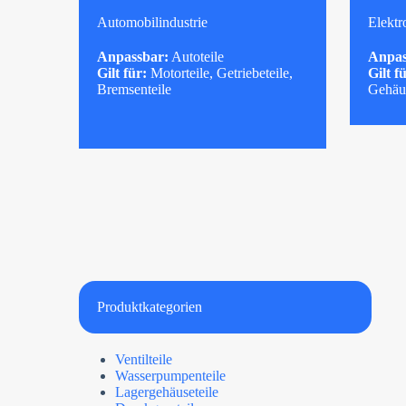
Automobilindustrie
Elektr
Anpassbar:
Autoteile
Anpas
Gilt für:
Motorteile, Getriebeteile,
Gilt f
Bremsenteile
Gehäus
Produktkategorien
Ventilteile
Wasserpumpenteile
Lagergehäuseteile