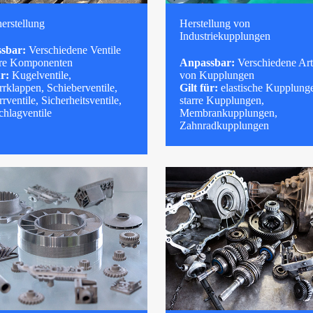
herstellung
Herstellung von
Industriekupplungen
sbar:
Verschiedene Ventile
hre Komponenten
Anpassbar:
Verschiedene Ar
ür:
Kugelventile,
von Kupplungen
rklappen, Schieberventile,
Gilt für:
elastische Kupplung
rventile, Sicherheitsventile,
starre Kupplungen,
hlagventile
Membrankupplungen,
Zahnradkupplungen