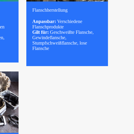
Flanschherstellung
Anpassbar:
Verschiedene
ten
Flanschprodukte
Gilt für:
Geschweißte Flansche,
en,
Gewindeflansche,
Stumpfschweißflansche, lose
Flansche