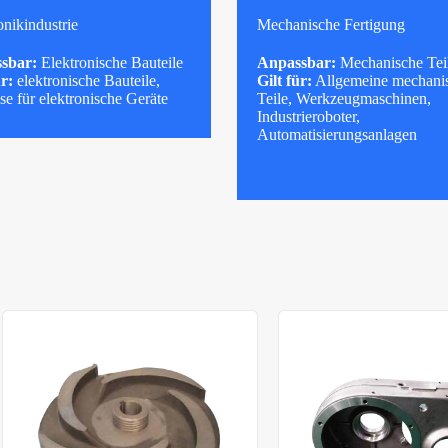
onikindustrie
Mechanische Fertigung
sbar:
Elektronische Bauteile
Anpassbar:
Mechanische Tei
ür:
elektronische Bauteile,
Gilt für:
Allgemeine mechani
e für elektronische Geräte
Teile, Werkzeugmaschinen,
Industrieroboter,
Automatisierungsanlagen