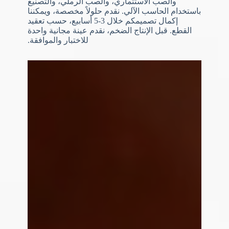
والصب الاستثماري، والصب الرملي، والتصنيع
باستخدام الحاسب الآلي. نقدم حلولاً مخصصة، ويمكننا
إكمال تصميمكم خلال 3-5 أسابيع، حسب تعقيد
القطع. قبل الإنتاج الضخم، نقدم عينة مجانية واحدة
N
للاختبار والموافقة.
o
c
o
u
n
t
r
y
s
e
l
e
تحميل الملفات
c
t
اختر ملف
e
d
إرسال النموذج