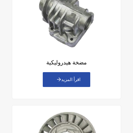
مضخة هيدروليكية
اقرأ المزيد