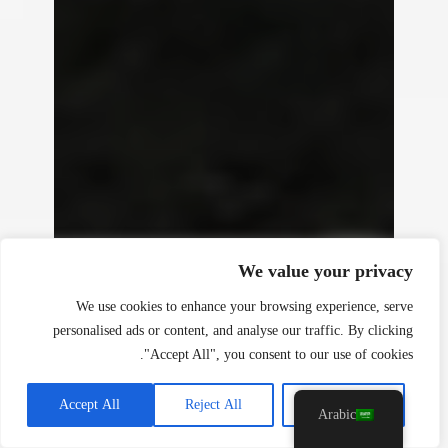
y
t
a
h
We value your privacy
c
e
We use cookies to enhance your browsing experience, serve
d
personalised ads or content, and analyse our traffic. By clicking
i
"Accept All", you consent to our use of cookies.
H
Accept All
Reject All
Customise
Arabic