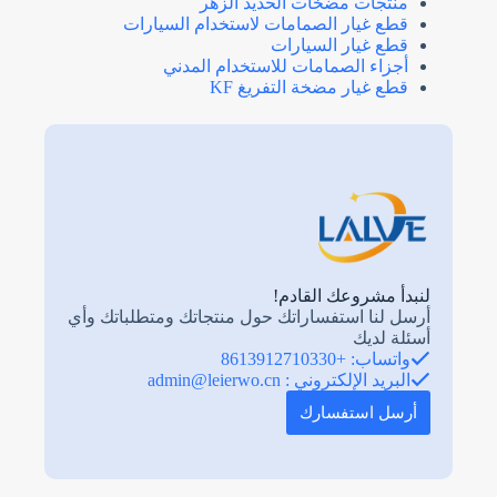
منتجات مضخات الحديد الزهر
قطع غيار الصمامات لاستخدام السيارات
قطع غيار السيارات
أجزاء الصمامات للاستخدام المدني
قطع غيار مضخة التفريغ KF
لنبدأ مشروعك القادم!
أرسل لنا استفساراتك حول منتجاتك ومتطلباتك وأي
أسئلة لديك
واتساب: +8613912710330
البريد الإلكتروني :
admin@leierwo.cn
أرسل استفسارك