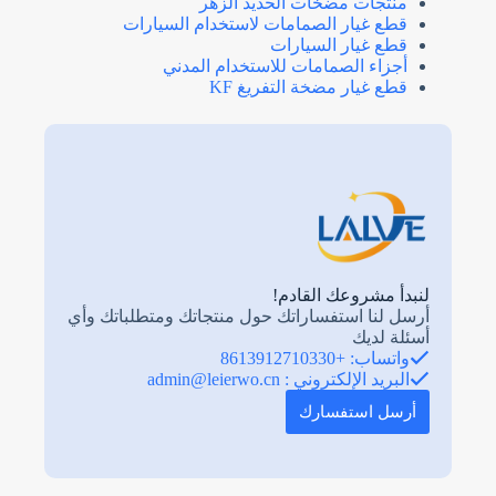
منتجات مضخات الحديد الزهر
قطع غيار الصمامات لاستخدام السيارات
قطع غيار السيارات
أجزاء الصمامات للاستخدام المدني
قطع غيار مضخة التفريغ KF
لنبدأ مشروعك القادم!
أرسل لنا استفساراتك حول منتجاتك ومتطلباتك وأي
أسئلة لديك
واتساب: +8613912710330
البريد الإلكتروني :
admin@leierwo.cn
أرسل استفسارك