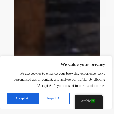
y
t
a
h
We value your privacy
c
e
We use cookies to enhance your browsing experience, serve
d
personalised ads or content, and analyse our traffic. By clicking
i
"Accept All", you consent to our use of cookies.
H
Accept All
Reject All
Customise
Arabic