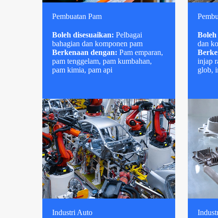
Pembuatan Pam
Pembu
Boleh disesuaikan:
Pelbagai
Boleh
bahagian dan komponen pam
dan k
Berkenaan dengan:
Pam emparan,
Berke
pam tenggelam, pam kumbahan,
injap 
pam kimia, pam api
glob, 
Industri Auto
Indust