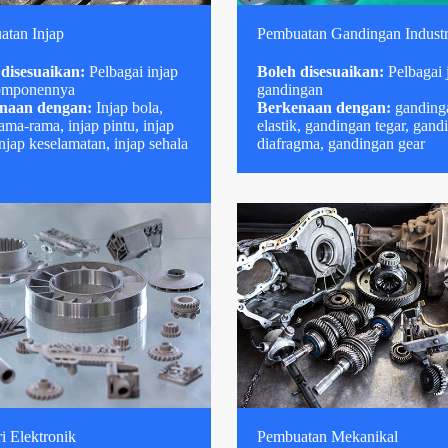
atan Injap
Pembuatan Gandingan Industr
 disesuaikan:
Pelbagai injap
Boleh disesuaikan:
Pelbagai 
omponennya
gandingan
naan dengan:
Injap bola,
Berkenaan dengan:
ganding
rama-rama, injap pintu, injap
elastik, gandingan tegar, gand
injap keselamatan, injap sehala
diafragma, gandingan gear
ri Elektronik
Pembuatan Mekanikal