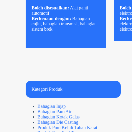
Boleh disesuaikan:
Alat ganti
Boleh
automotif
elektr
Berkenaan dengan:
Bahagian
Berke
enjin, bahagian transmisi, bahagian
elektr
sistem brek
elektr
Kategori Produk
Bahagian Injap
Bahagian Pam Air
Bahagian Kotak Galas
Bahagian Die Casting
Produk Pam Keluli Tahan Karat