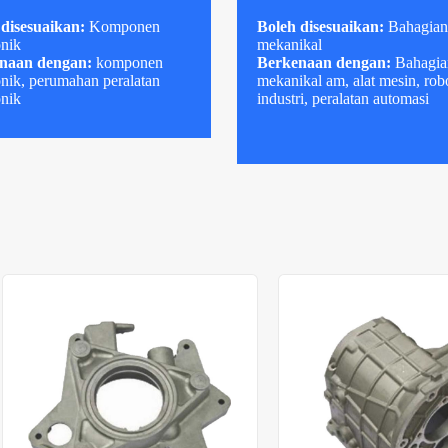
 disesuaikan:
Komponen
Boleh disesuaikan:
Bahagia
onik
mekanikal
naan dengan:
komponen
Berkenaan dengan:
Bahagia
onik, perumahan peralatan
mekanikal am, alat mesin, rob
onik
industri, peralatan automasi