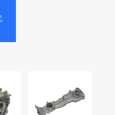
n
n
ot