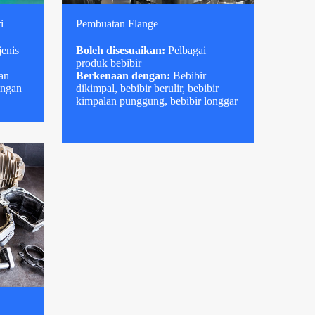
i
Pembuatan Flange
jenis
Boleh disesuaikan:
Pelbagai
produk bebibir
an
Berkenaan dengan:
Bebibir
ingan
dikimpal, bebibir berulir, bebibir
kimpalan punggung, bebibir longgar