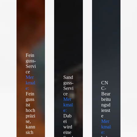
Fein
guss-
Servi
ce
Mer
Sand
kmal
guss-
CN
e:
Servi
C-
Fein
ce
Bear
guss
Mer
beitu
ist
kmal
ngsd
hoch
e:
ienst
präzi
Dab
e
se,
ei
Mer
kann
wird
kmal
sich
eine
e: