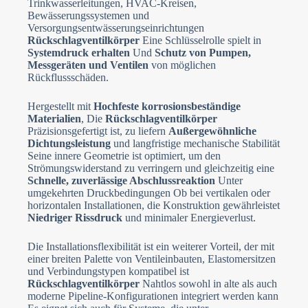
Trinkwasserleitungen, HVAC-Kreisen,
e
Bewässerungssystemen und
l
Versorgungsentwässerungseinrichtungen
e
Datei-Upload
c
Rückschlagventilkörper
Eine Schlüsselrolle spielt in
t
Datei auswählen
Systemdruck erhalten
Und
Schutz von Pumpen,
e
Messgeräten und Ventilen
von möglichen
d
Rückflussschäden.
Formular absenden
Hergestellt mit
Hochfeste korrosionsbeständige
Materialien
, Die
Rückschlagventilkörper
Präzisionsgefertigt ist, zu liefern
Außergewöhnliche
Dichtungsleistung
und langfristige mechanische Stabilität
Seine innere Geometrie ist optimiert, um den
Strömungswiderstand zu verringern und gleichzeitig eine
Schnelle, zuverlässige Abschlussreaktion
Unter
umgekehrten Druckbedingungen Ob bei vertikalen oder
horizontalen Installationen, die Konstruktion gewährleistet
Niedriger Rissdruck
und minimaler Energieverlust.
Die Installationsflexibilität ist ein weiterer Vorteil, der mit
einer breiten Palette von Ventileinbauten, Elastomersitzen
und Verbindungstypen kompatibel ist
Rückschlagventilkörper
Nahtlos sowohl in alte als auch
moderne Pipeline-Konfigurationen integriert werden kann