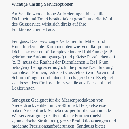
Wichtige Casting-Serviceoptionen
An Ventile werden hohe Anforderungen hinsichtlich
Dichtheit und Druckbeständigkeit gestellt und die Wahl
des Gussservice wirkt sich direkt auf ihre
Funktionssicherheit aus:
Feinguss: Das bevorzugte Verfahren für Mittel- und
Hochdruckventile. Komponenten wie Ventilkörper und
Dichtsitze weisen oft komplexe innere Hohlräume (z. B.
gekrümmte Strömungswege) und präzise Passflächen auf
(z. B. muss die Rauheit der Dichtflächen ≤ Ra1,6 µm
betragen). Feinguss ermöglicht die präzise Nachbildung
komplexer Formen, reduziert Gussfehler (wie Poren und
Schrumpfungen) und mindert Leckagerisiken. Es eignet
sich besonders für Hochdruckventile aus Edelstahl und
Legierungen.
Sandguss: Geeignet für die Massenproduktion von
Niederdruckventilen im Großformat. Beispielsweise
haben Niederdruck-Schieberkörper für die kommunale
Wasserversorgung relativ einfache Formen (meist
symmetrische Strukturen), große Produktionsmengen und
moderate Präzisionsanforderungen. Sandguss bietet