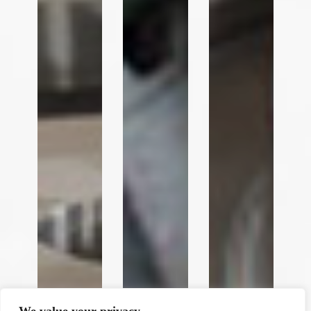
y
t
a
h