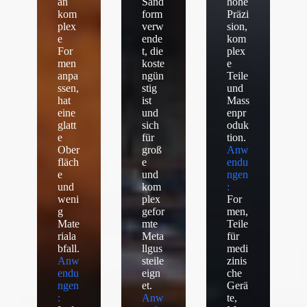
an
Sand
hohe
kom
form
Präzi
plex
verw
sion,
e
ende
kom
For
t, die
plex
men
koste
e
anpa
ngün
Teile
ssen,
stig
und
hat
ist
Mass
eine
und
enpr
glatt
sich
oduk
e
für
tion.
Ober
groß
Anw
fläch
e
endu
e
und
ngen
und
kom
:
weni
plex
For
g
gefor
men,
Mate
mte
Teile
riala
Meta
für
bfall.
llgus
medi
Anw
steile
zinis
endu
eign
che
ngen
et.
Gerä
:
Anw
te,