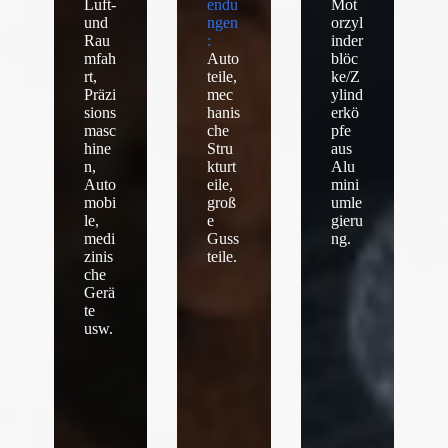
Luft-
endu
Mot
und
ngen
orzyl
Rau
:
inder
mfah
Auto
blöc
rt,
teile,
ke/Z
Präzi
mec
ylind
sions
hanis
erkö
masc
che
pfe
hine
Stru
aus
n,
kturt
Alu
Auto
eile,
mini
mobi
groß
umle
le,
e
gieru
medi
Guss
ng.
zinis
teile.
che
Gerä
te
usw.