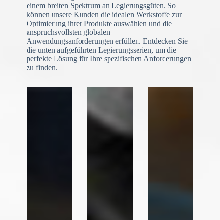
einem breiten Spektrum an Legierungsgüten. So
können unsere Kunden die idealen Werkstoffe zur
Optimierung ihrer Produkte auswählen und die
anspruchsvollsten globalen
Anwendungsanforderungen erfüllen. Entdecken Sie
die unten aufgeführten Legierungsserien, um die
N
o
perfekte Lösung für Ihre spezifischen Anforderungen
c
zu finden.
o
u
n
t
r
y
s
e
l
e
Datei-Upload
c
t
Datei auswählen
e
d
Formular absenden