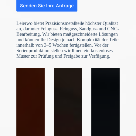
Senden Sie Ihre Anfrage
Leierwo bietet Präzisionsmetallteile höchster Qualität
an, darunter Feinguss, Feinguss, Sandguss und CNC-
Bearbeitung. Wir bieten maßgeschneiderte Lösungen
und können Ihr Design je nach Komplexität der Teile
innerhalb von 3–5 Wochen fertigstellen. Vor der
Serienproduktion stellen wir Ihnen ein kostenloses
Muster zur Prüfung und Freigabe zur Verfügung.
N
o
c
o
u
n
t
r
y
s
e
l
e
Datei-Upload
c
t
Datei auswählen
e
d
Formular absenden