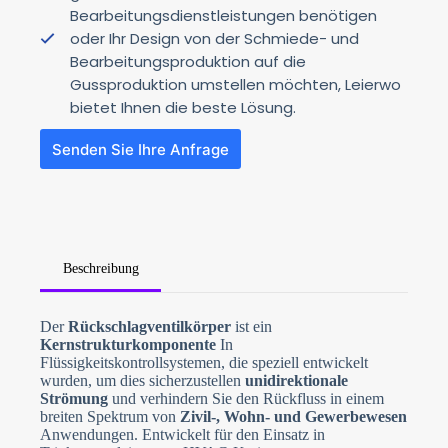
Bearbeitungsdienstleistungen benötigen
oder Ihr Design von der Schmiede- und
Bearbeitungsproduktion auf die
Gussproduktion umstellen möchten, Leierwo
bietet Ihnen die beste Lösung.
Senden Sie Ihre Anfrage
Beschreibung
N
Der
Rückschlagventilkörper
ist ein
o
Kernstrukturkomponente
In
c
o
Flüssigkeitskontrollsystemen, die speziell entwickelt
u
wurden, um dies sicherzustellen
unidirektionale
n
Strömung
und verhindern Sie den Rückfluss in einem
t
breiten Spektrum von
Zivil-, Wohn- und Gewerbewesen
r
y
Anwendungen. Entwickelt für den Einsatz in
s