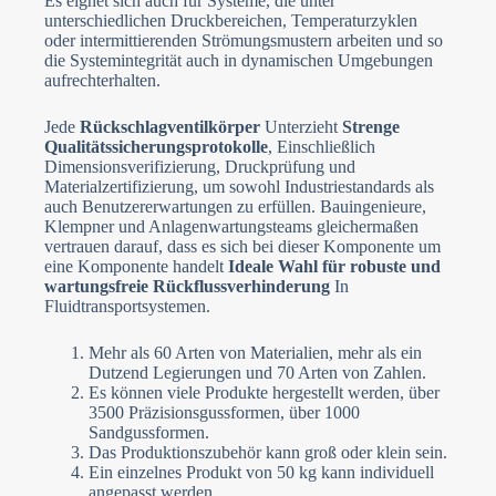
Es eignet sich auch für Systeme, die unter
unterschiedlichen Druckbereichen, Temperaturzyklen
oder intermittierenden Strömungsmustern arbeiten und so
die Systemintegrität auch in dynamischen Umgebungen
aufrechterhalten.
Jede
Rückschlagventilkörper
Unterzieht
Strenge
Qualitätssicherungsprotokolle
, Einschließlich
Dimensionsverifizierung, Druckprüfung und
Materialzertifizierung, um sowohl Industriestandards als
auch Benutzererwartungen zu erfüllen. Bauingenieure,
Klempner und Anlagenwartungsteams gleichermaßen
vertrauen darauf, dass es sich bei dieser Komponente um
eine Komponente handelt
Ideale Wahl für robuste und
wartungsfreie Rückflussverhinderung
In
Fluidtransportsystemen.
Mehr als 60 Arten von Materialien, mehr als ein
Dutzend Legierungen und 70 Arten von Zahlen.
Es können viele Produkte hergestellt werden, über
3500 Präzisionsgussformen, über 1000
Sandgussformen.
Das Produktionszubehör kann groß oder klein sein.
Ein einzelnes Produkt von 50 kg kann individuell
angepasst werden.