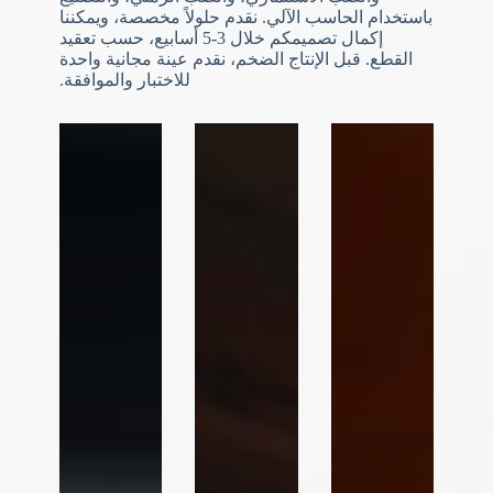
باستخدام الحاسب الآلي. نقدم حلولاً مخصصة، ويمكننا
إكمال تصميمكم خلال 3-5 أسابيع، حسب تعقيد
القطع. قبل الإنتاج الضخم، نقدم عينة مجانية واحدة
N
للاختبار والموافقة.
o
c
o
u
n
t
r
y
s
e
l
e
تحميل الملفات
c
t
اختر ملف
e
d
إرسال النموذج