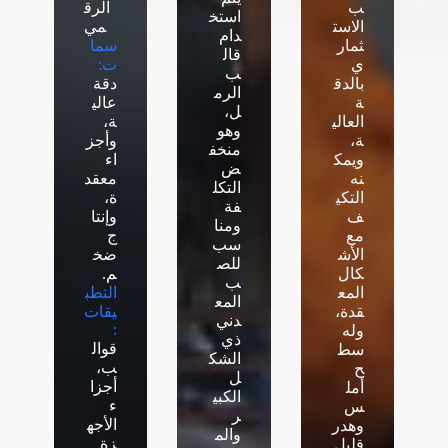
ب
الرق
استخ
الاست
مي
دام
ثمار
سما
قال
ي
ت:
ب
بالدق
دقة
الرم
ة
عالي
ل،
العالي
ة،
وهو
ة،
وأجز
منخف
ويمك
اء
ض
نه
معقد
التكل
التكي
ة،
فة
ف
وإنتا
ومنا
مع
ج
سب
الأش
ضخ
للص
كال
م.
ب
المع
التطب
المع
قدة،
يقات
دني
:
وله
ذي
قوال
سط
الشك
ب،
ح
ل
أجزا
أمل
الكبي
ء
س
ر
الأجه
وهدر
والم
زة
قليل