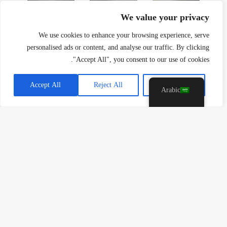
a
h
We value your privacy
c
e
We use cookies to enhance your browsing experience, serve
d
personalised ads or content, and analyse our traffic. By clicking
i
"Accept All", you consent to our use of cookies.
H
Accept All
Reject All
Customise
Arabic