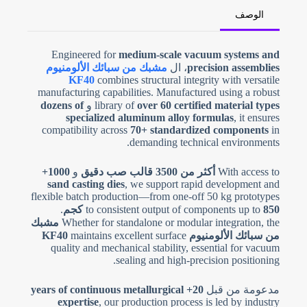
الوصف
N
Engineered for
medium-scale vacuum systems and
o
precision assemblies
، ال
مشبك من سبائك الألومنيوم
c
o
KF40
combines structural integrity with versatile
u
manufacturing capabilities. Manufactured using a robust
n
over 60 certified material types
library of
و
dozens of
t
r
specialized aluminum alloy formulas
, it ensures
y
compatibility across
70+ standardized components
in
s
demanding technical environments.
e
l
e
تحميل الملفات
With access to
أكثر من 3500 قالب صب دقيق
و
1000+
c
sand casting dies
, we support rapid development and
t
اختر ملف
e
flexible batch production—from one-off 50 kg prototypes
d
850 كجم
to consistent output of components up to
.
Whether for standalone or modular integration, the
مشبك
إرسال النموذج
من سبائك الألومنيوم KF40
maintains excellent surface
quality and mechanical stability, essential for vacuum
sealing and high-precision positioning.
مدعومة من قبل
20+ years of continuous metallurgical
expertise
, our production process is led by industry