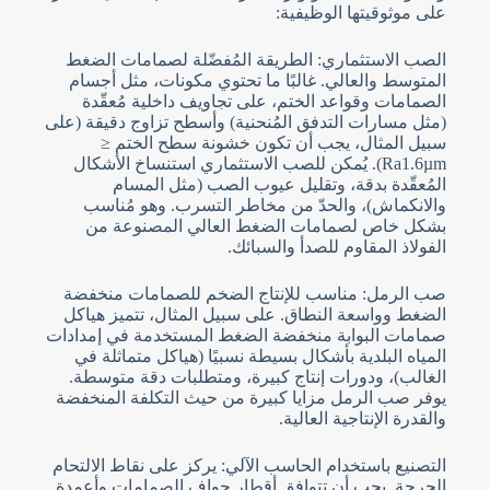
على موثوقيتها الوظيفية:
الصب الاستثماري: الطريقة المُفضّلة لصمامات الضغط
المتوسط والعالي. غالبًا ما تحتوي مكونات، مثل أجسام
الصمامات وقواعد الختم، على تجاويف داخلية مُعقّدة
(مثل مسارات التدفق المُنحنية) وأسطح تزاوج دقيقة (على
سبيل المثال، يجب أن تكون خشونة سطح الختم ≤
Ra1.6µm). يُمكن للصب الاستثماري استنساخ الأشكال
المُعقّدة بدقة، وتقليل عيوب الصب (مثل المسام
والانكماش)، والحدّ من مخاطر التسرب. وهو مُناسب
بشكل خاص لصمامات الضغط العالي المصنوعة من
الفولاذ المقاوم للصدأ والسبائك.
صب الرمل: مناسب للإنتاج الضخم للصمامات منخفضة
الضغط وواسعة النطاق. على سبيل المثال، تتميز هياكل
صمامات البوابة منخفضة الضغط المستخدمة في إمدادات
المياه البلدية بأشكال بسيطة نسبيًا (هياكل متماثلة في
الغالب)، ودورات إنتاج كبيرة، ومتطلبات دقة متوسطة.
يوفر صب الرمل مزايا كبيرة من حيث التكلفة المنخفضة
والقدرة الإنتاجية العالية.
التصنيع باستخدام الحاسب الآلي: يركز على نقاط الالتحام
الحرجة. يجب أن تتوافق أقطار حواف الصمامات وأعمدة