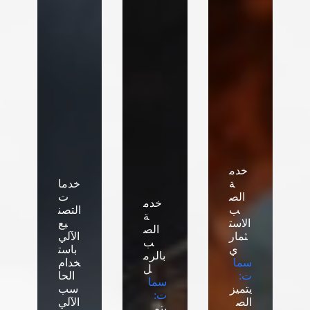
خدم
ة
خدما
الص
ت
خدم
ب
التصن
ة
الاست
يع
الص
ثمار
الآلي
ب
ي
باست
بالرم
سما
خدام
ل
ت:
الحا
سما
يتميز
سب
ت:
الص
الآلي
يتم