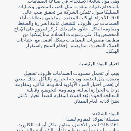
وهي مواد شائعة الاستخدام في صناعة الصمامات.
باستخدام تقنيات متقدمة مثل الصب المنصهر وعمليات
السيليكا سول، تتمكن الشركة من تحقيق صب عالي
الدقة للأجزاء الهيكلية المعقدة، مما يلبي متطلبات أداء
الصمامات في ظروف التشغيل عالية الحرارة والضغط
ومقاومة التآكل. علاوة على ذلك، تُركز لييروو على الإنتاج
المخصص بناءً على رسومات العملاء، مما يُمكّنها من
مطابقة مصبوبات الصمامات بشكل أفضل مع احتياجات
العملاء المحددة، مما يضمن إحكام المنتج واستقرار
الهيكل.
اختيار المواد الرئيسية
يجب أن تتحمل مصبوبات الصمامات ظروف تشغيل
معقدة، مثل الضغط ودرجة الحرارة والتآكل. لذلك، ينبغي
أن يُعطى اختيار المواد الأولوية لمقاومة التآكل، ومقاومة
درجات الحرارة العالية، ومقاومة التجويف، وقابلية
المعالجة الجيدة. يُعد الفولاذ المقاوم للصدأ الخيار الأمثل
نظرًا لأدائه العام الممتاز.
المواد الشائعة:
سلسلة الفولاذ المقاوم للصدأ:
316/316L: الخيار الأفضل، مقاوم لتآكل أيونات الكلوريد،
مناسب للبيئات البحرية والصناعات الكيميائية والبترولية.