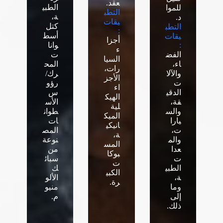
عقد.
الطبي
للموا
التطب
ة،
د.
يقات
كتل
التطب
:
أسط
يقات
أجزا
:
وانا
ء
الفض
ت
السيا
اء،
المح
رات،
والآلا
رك/
الأجز
ت
رؤو
اء
الدقي
س
الهيك
قة،
الأس
لية
والس
طوان
الميك
يارا
ات
انيكي
ت،
المص
ة،
والم
نوعة
المس
عدا
من
بوكا
ت
سبائ
ت
الطبي
ك
الكبي
ة،
الألو
رة.
وما
منيو
إلى
م.
ذلك.