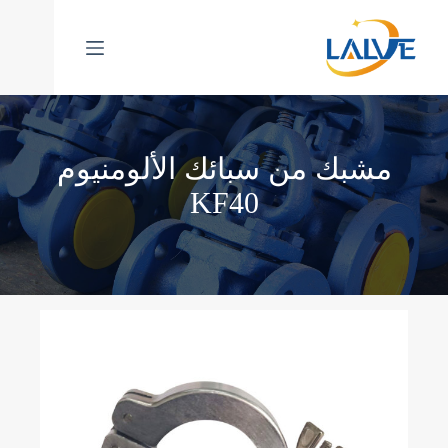
خطي
لى
لمحتوى
مشبك من سبائك الألومنيوم
KF40