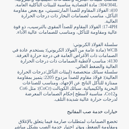
304/304L: مادة اقتصادية مناسبة للبيئات التآكلية العامة.
410: الفولاذ المقاوم للصدأ المارتنسيتي، مع بعض مقاومة
التآكل، مناسب لصمامات البخار ذات درجات الحرارة
العالية.
17-4PH: الفولاذ المقاوم للصدأ المقوى بالترسيب، ذو قوة
عالية ومقاومة للتآكل، ومناسب للصمامات عالية الأداء.
سلسلة الفولاذ الكربوني:
WCB (مادة عامة من الفولاذ الكربوني): يستخدم عادة في
الصمامات ذات الأغراض العامة في درجة حرارة الغرفة.
4130: مناسب لأغطية الصمامات ذات درجات الحرارة
العالية والضغط العالي.
سلسلة سبائك متخصصة (لبيئات التآكل/درجات الحرارة
العالية): فولاذ مقاوم للصدأ مزدوج 2205: يتميز بمقاومة
ممتازة للتآكل الناتج عن الإجهاد، ومناسب للصناعات
البحرية والكيميائية. سبائك الكوبالت (CoCr): مثل Co6
وCo12، مناسبة لأسطح إحكام الصمامات المعرضة
لدرجات حرارة عالية شديدة التلف.
خيارات خدمة صب المفاتيح
تخضع الصمامات لمتطلبات صارمة فيما يتعلق بالإغلاق
ومقاومة الضغط، ويؤثر اختيار خدمة الصب بشكل مباشر