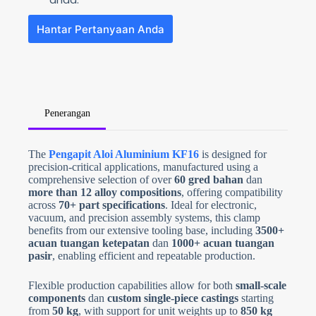
Hantar Pertanyaan Anda
Penerangan
N
The
Pengapit Aloi Aluminium KF16
is designed for
o
precision-critical applications, manufactured using a
c
o
comprehensive selection of over
60 gred bahan
dan
u
more than 12 alloy compositions
, offering compatibility
n
across
70+ part specifications
. Ideal for electronic,
t
vacuum, and precision assembly systems, this clamp
r
y
benefits from our extensive tooling base, including
3500+
s
acuan tuangan ketepatan
dan
1000+ acuan tuangan
e
pasir
, enabling efficient and repeatable production.
l
e
Muat Naik Fail
c
Flexible production capabilities allow for both
small-scale
t
Pilih Fail
components
dan
custom single-piece castings
starting
e
d
from
50 kg
, with support for unit weights up to
850 kg