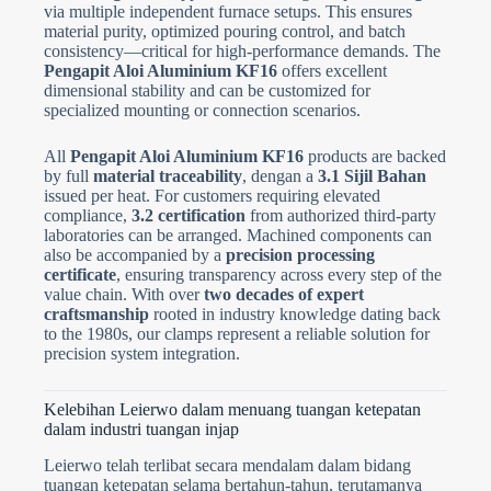
via multiple independent furnace setups. This ensures
Hantar Borang
material purity, optimized pouring control, and batch
consistency—critical for high-performance demands. The
Pengapit Aloi Aluminium KF16
offers excellent
dimensional stability and can be customized for
specialized mounting or connection scenarios.
All
Pengapit Aloi Aluminium KF16
products are backed
by full
material traceability
, dengan a
3.1 Sijil Bahan
issued per heat. For customers requiring elevated
compliance,
3.2 certification
from authorized third-party
laboratories can be arranged. Machined components can
also be accompanied by a
precision processing
certificate
, ensuring transparency across every step of the
value chain. With over
two decades of expert
craftsmanship
rooted in industry knowledge dating back
to the 1980s, our clamps represent a reliable solution for
precision system integration.
Kelebihan Leierwo dalam menuang tuangan ketepatan
dalam industri tuangan injap
Leierwo telah terlibat secara mendalam dalam bidang
tuangan ketepatan selama bertahun-tahun, terutamanya