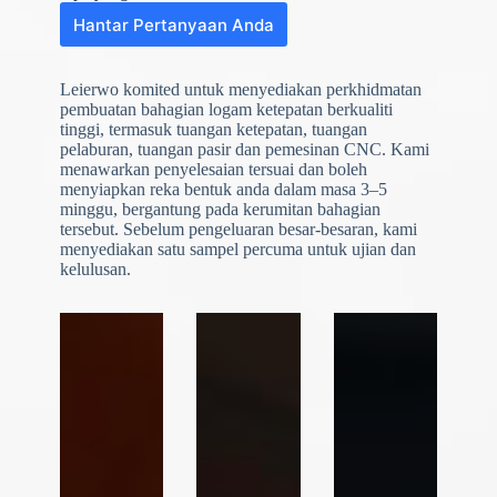
Hantar Pertanyaan Anda
Leierwo komited untuk menyediakan perkhidmatan
pembuatan bahagian logam ketepatan berkualiti
tinggi, termasuk tuangan ketepatan, tuangan
pelaburan, tuangan pasir dan pemesinan CNC. Kami
menawarkan penyelesaian tersuai dan boleh
menyiapkan reka bentuk anda dalam masa 3–5
minggu, bergantung pada kerumitan bahagian
N
o
tersebut. Sebelum pengeluaran besar-besaran, kami
c
menyediakan satu sampel percuma untuk ujian dan
o
kelulusan.
u
n
t
r
y
s
e
l
e
Muat Naik Fail
c
t
Pilih Fail
e
d