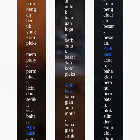
ai
n diri
, dan
untu
deng
peng
k
an
eluar
tuan
bent
an
gan
uk
besar
loga
yang
-
m
kom
besar
berb
pleks
an.
entu
,
Apli
k
mem
kasi:
besar
puny
acua
dan
ai
n,
kom
perm
baha
pleks
ukaa
gian
.
n
pera
Apli
licin
nti
kasi:
dan
peru
baha
sedik
bata
gian
it
n,
auto
sisa
blok
motif
baha
silin
,
n.
der
baha
Apli
enjin
gian
kasi:
aloi
struk
aero
alum