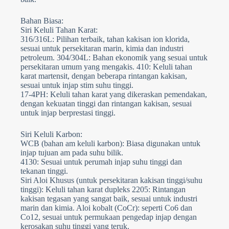
Bahan Biasa:
Siri Keluli Tahan Karat:
316/316L: Pilihan terbaik, tahan kakisan ion klorida,
sesuai untuk persekitaran marin, kimia dan industri
petroleum. 304/304L: Bahan ekonomik yang sesuai untuk
persekitaran umum yang mengakis. 410: Keluli tahan
karat martensit, dengan beberapa rintangan kakisan,
sesuai untuk injap stim suhu tinggi.
17-4PH: Keluli tahan karat yang dikeraskan pemendakan,
dengan kekuatan tinggi dan rintangan kakisan, sesuai
untuk injap berprestasi tinggi.
Siri Keluli Karbon:
WCB (bahan am keluli karbon): Biasa digunakan untuk
injap tujuan am pada suhu bilik.
4130: Sesuai untuk perumah injap suhu tinggi dan
tekanan tinggi.
Siri Aloi Khusus (untuk persekitaran kakisan tinggi/suhu
tinggi): Keluli tahan karat dupleks 2205: Rintangan
kakisan tegasan yang sangat baik, sesuai untuk industri
marin dan kimia. Aloi kobalt (CoCr): seperti Co6 dan
Co12, sesuai untuk permukaan pengedap injap dengan
kerosakan suhu tinggi yang teruk.