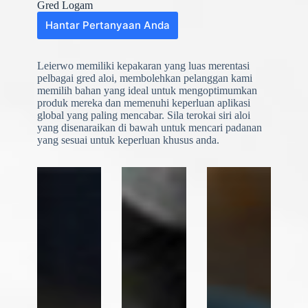
Gred Logam
Hantar Pertanyaan Anda
Leierwo memiliki kepakaran yang luas merentasi
pelbagai gred aloi, membolehkan pelanggan kami
memilih bahan yang ideal untuk mengoptimumkan
produk mereka dan memenuhi keperluan aplikasi
global yang paling mencabar. Sila terokai siri aloi
yang disenaraikan di bawah untuk mencari padanan
yang sesuai untuk keperluan khusus anda.
N
o
c
o
u
n
t
r
y
s
e
l
e
Muat Naik Fail
c
t
Pilih Fail
e
d