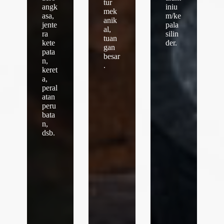
tur
angk
iniu
mek
asa,
m/ke
anik
jente
pala
al,
ra
silin
tuan
kete
der.
gan
pata
besar
n,
.
keret
a,
peral
atan
peru
bata
n,
dsb.