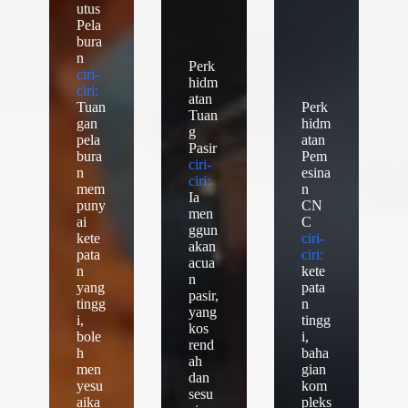
utus
Pela
bura
n
Perk
ciri-
hidm
ciri:
atan
Tuan
Perk
Tuan
gan
hidm
g
pela
atan
Pasir
bura
Pem
ciri-
n
esina
ciri:
mem
n
Ia
puny
CN
men
ai
C
ggun
kete
ciri-
akan
pata
ciri:
acua
n
kete
n
yang
pata
pasir,
tingg
n
yang
i,
tingg
kos
bole
i,
rend
h
baha
ah
men
gian
dan
yesu
kom
sesu
aika
pleks